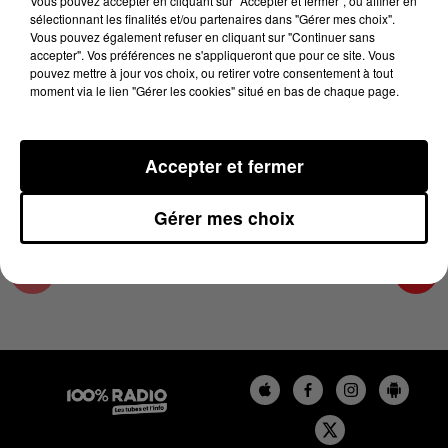
Vous pouvez accepter en cliquant sur "Accepter et fermer", ou affiner en
25 novembre 2024 - 2 min 29 sec
sélectionnant les finalités et/ou partenaires dans "Gérer mes choix".
Vous pouvez également refuser en cliquant sur "Continuer sans
LES INFOS DU TARN ET GARONNE DU
accepter". Vos préférences ne s'appliqueront que pour ce site. Vous
25/11/2024 À 15H00
pouvez mettre à jour vos choix, ou retirer votre consentement à tout
moment via le lien "Gérer les cookies" situé en bas de chaque page.
Podcasts infos du Tarn et Garonne
Accepter et fermer
Gérer mes choix