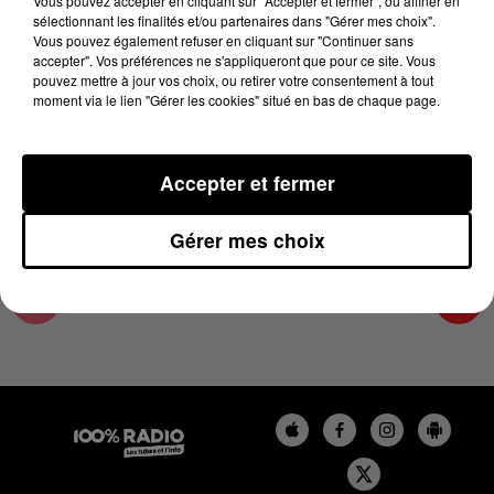
Vous pouvez accepter en cliquant sur "Accepter et fermer", ou affiner en
25 avril 2025 - 2 min 17 sec
sélectionnant les finalités et/ou partenaires dans "Gérer mes choix".
Vous pouvez également refuser en cliquant sur "Continuer sans
LES INFOS DU TARN ET GARONNE DU
accepter". Vos préférences ne s'appliqueront que pour ce site. Vous
25/04/2025 À 14H00
pouvez mettre à jour vos choix, ou retirer votre consentement à tout
moment via le lien "Gérer les cookies" situé en bas de chaque page.
Podcasts infos du Tarn et Garonne
Accepter et fermer
Gérer mes choix