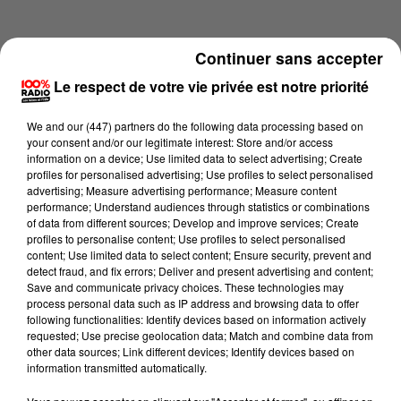
Continuer sans accepter
Le respect de votre vie privée est notre priorité
We and
our (447) partners
do the following data processing based on
your consent and/or our legitimate interest: Store and/or access
information on a device; Use limited data to select advertising; Create
profiles for personalised advertising; Use profiles to select personalised
advertising; Measure advertising performance; Measure content
performance; Understand audiences through statistics or combinations
of data from different sources; Develop and improve services; Create
profiles to personalise content; Use profiles to select personalised
content; Use limited data to select content; Ensure security, prevent and
Lecture (2 min 17 sec)
detect fraud, and fix errors; Deliver and present advertising and content;
Save and communicate privacy choices. These technologies may
process personal data such as IP address and browsing data to offer
following functionalities: Identify devices based on information actively
requested; Use precise geolocation data; Match and combine data from
100%
other data sources; Link different devices; Identify devices based on
information transmitted automatically.
100% Radio les infos du Tarn et Garonne