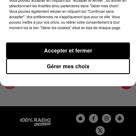
Vous pouvez accepter en cliquant sur "Accepter et fermer", ou affiner en
24 avril 2024 - 2 min 22 sec
sélectionnant les finalités et/ou partenaires dans "Gérer mes choix".
Vous pouvez également refuser en cliquant sur "Continuer sans
LES INFOS DU TARN ET GARONNE DU
accepter". Vos préférences ne s'appliqueront que pour ce site. Vous
24/04/2024 À 12H00
pouvez mettre à jour vos choix, ou retirer votre consentement à tout
moment via le lien "Gérer les cookies" situé en bas de chaque page.
Podcasts infos du Tarn et Garonne
Accepter et fermer
Gérer mes choix