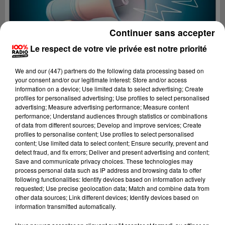
Continuer sans accepter
Le respect de votre vie privée est notre priorité
We and
our (447) partners
do the following data processing based on
your consent and/or our legitimate interest: Store and/or access
information on a device; Use limited data to select advertising; Create
profiles for personalised advertising; Use profiles to select personalised
advertising; Measure advertising performance; Measure content
performance; Understand audiences through statistics or combinations
of data from different sources; Develop and improve services; Create
profiles to personalise content; Use profiles to select personalised
content; Use limited data to select content; Ensure security, prevent and
Lecture (2 min 22 sec)
detect fraud, and fix errors; Deliver and present advertising and content;
Save and communicate privacy choices. These technologies may
process personal data such as IP address and browsing data to offer
following functionalities: Identify devices based on information actively
requested; Use precise geolocation data; Match and combine data from
100%
other data sources; Link different devices; Identify devices based on
information transmitted automatically.
100% Radio les infos du Tarn et Garonne