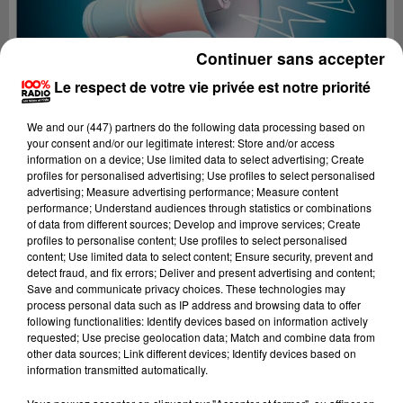
Continuer sans accepter
Le respect de votre vie privée est notre priorité
We and
our (447) partners
do the following data processing based on
your consent and/or our legitimate interest: Store and/or access
information on a device; Use limited data to select advertising; Create
profiles for personalised advertising; Use profiles to select personalised
advertising; Measure advertising performance; Measure content
performance; Understand audiences through statistics or combinations
of data from different sources; Develop and improve services; Create
profiles to personalise content; Use profiles to select personalised
content; Use limited data to select content; Ensure security, prevent and
Lecture (2 min 23 sec)
detect fraud, and fix errors; Deliver and present advertising and content;
Save and communicate privacy choices. These technologies may
process personal data such as IP address and browsing data to offer
following functionalities: Identify devices based on information actively
requested; Use precise geolocation data; Match and combine data from
100%
other data sources; Link different devices; Identify devices based on
information transmitted automatically.
100% Radio les infos du Tarn et Garonne