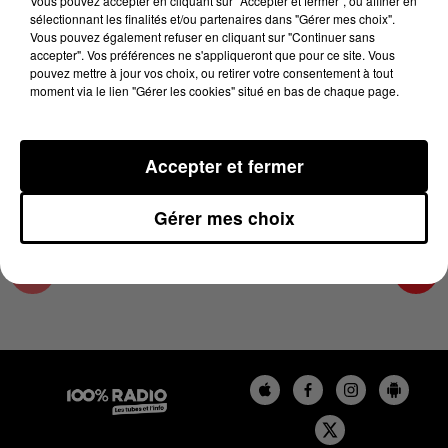
Vous pouvez accepter en cliquant sur "Accepter et fermer", ou affiner en
22 août 2024 - 2 min 23 sec
sélectionnant les finalités et/ou partenaires dans "Gérer mes choix".
Vous pouvez également refuser en cliquant sur "Continuer sans
LES INFOS DU TARN ET GARONNE DU
accepter". Vos préférences ne s'appliqueront que pour ce site. Vous
22/08/2024 À 12H00
pouvez mettre à jour vos choix, ou retirer votre consentement à tout
moment via le lien "Gérer les cookies" situé en bas de chaque page.
Podcasts infos du Tarn et Garonne
Accepter et fermer
Gérer mes choix