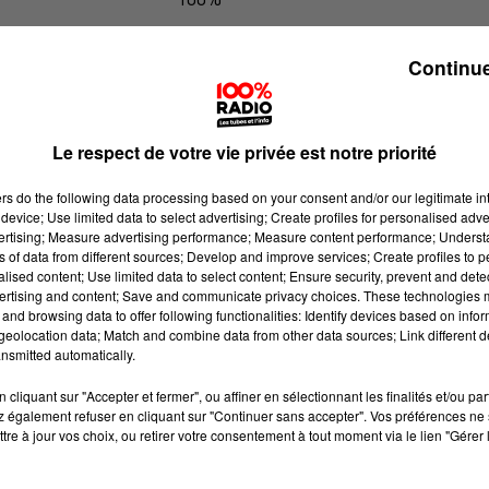
100% Radio les infos du Tarn et Gar
Continue
Le respect de votre vie privée est notre priorité
ers
do the following data processing based on your consent and/or our legitimate int
device; Use limited data to select advertising; Create profiles for personalised adver
vertising; Measure advertising performance; Measure content performance; Unders
ns of data from different sources; Develop and improve services; Create profiles to 
alised content; Use limited data to select content; Ensure security, prevent and detect
ertising and content; Save and communicate privacy choices. These technologies
and browsing data to offer following functionalities: Identify devices based on infor
eolocation data; Match and combine data from other data sources; Link different de
nsmitted automatically.
cliquant sur "Accepter et fermer", ou affiner en sélectionnant les finalités et/ou pa
 également refuser en cliquant sur "Continuer sans accepter". Vos préférences ne 
tre à jour vos choix, ou retirer votre consentement à tout moment via le lien "Gérer 