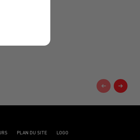
URS
PLAN DU SITE
LOGO