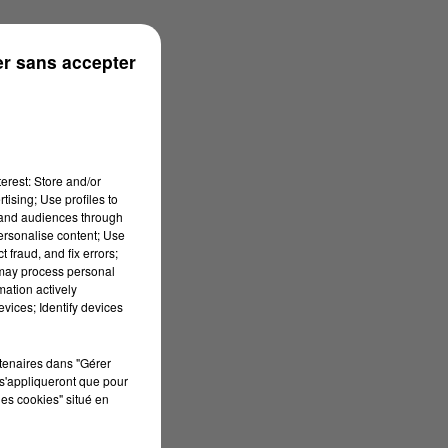
onne
r sans accepter
erest: Store and/or
tising; Use profiles to
tand audiences through
personalise content; Use
 fraud, and fix errors;
 may process personal
mation actively
vices; Identify devices
rtenaires dans "Gérer
s'appliqueront que pour
les cookies" situé en