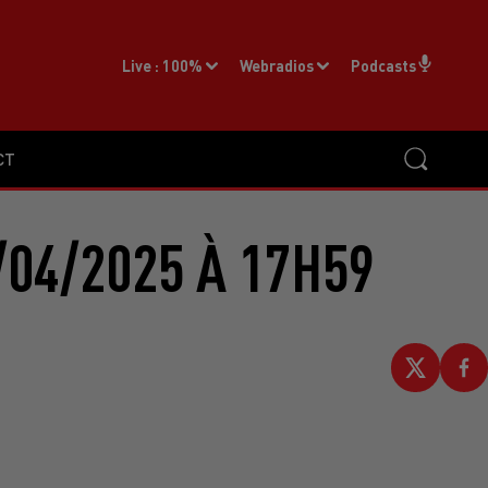
Live :
100%
Webradios
Podcasts
CT
/04/2025 À 17H59