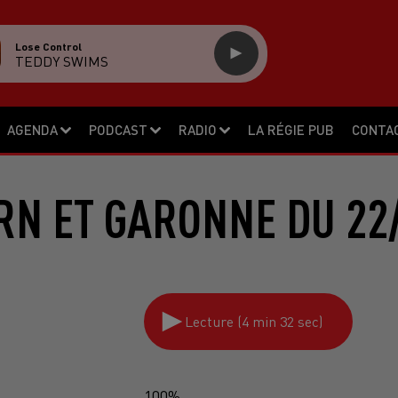
Lose Control
TEDDY SWIMS
AGENDA
PODCAST
RADIO
LA RÉGIE PUB
CONTA
RN ET GARONNE DU 22
Lecture (4 min 32 sec)
100%