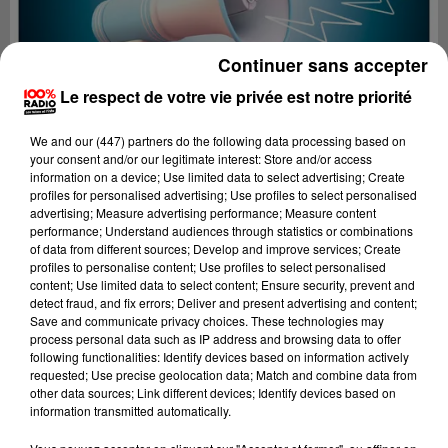
Continuer sans accepter
Le respect de votre vie privée est notre priorité
We and
our (447) partners
do the following data processing based on
your consent and/or our legitimate interest: Store and/or access
information on a device; Use limited data to select advertising; Create
profiles for personalised advertising; Use profiles to select personalised
advertising; Measure advertising performance; Measure content
performance; Understand audiences through statistics or combinations
of data from different sources; Develop and improve services; Create
profiles to personalise content; Use profiles to select personalised
content; Use limited data to select content; Ensure security, prevent and
Lecture (2 min 22 sec)
detect fraud, and fix errors; Deliver and present advertising and content;
Save and communicate privacy choices. These technologies may
process personal data such as IP address and browsing data to offer
following functionalities: Identify devices based on information actively
requested; Use precise geolocation data; Match and combine data from
100%
other data sources; Link different devices; Identify devices based on
information transmitted automatically.
100% Radio les infos du Tarn et Garonne