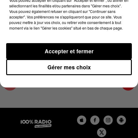
Vous pouvez accepter en cliquant sur "Accepter et fermer", ou affiner en
21 décembre 2023 - 2 min 22 sec
sélectionnant les finalités et/ou partenaires dans "Gérer mes choix".
Vous pouvez également refuser en cliquant sur "Continuer sans
LES INFOS DU TARN ET GARONNE DU
accepter". Vos préférences ne s'appliqueront que pour ce site. Vous
21/12/2023 À 15H00
pouvez mettre à jour vos choix, ou retirer votre consentement à tout
moment via le lien "Gérer les cookies" situé en bas de chaque page.
Podcasts infos du Tarn et Garonne
Accepter et fermer
Gérer mes choix