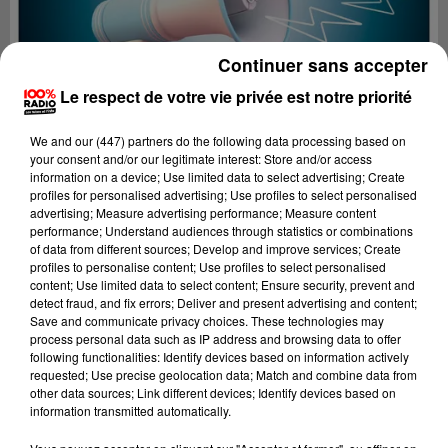
Continuer sans accepter
Le respect de votre vie privée est notre priorité
We and
our (447) partners
do the following data processing based on
your consent and/or our legitimate interest: Store and/or access
information on a device; Use limited data to select advertising; Create
profiles for personalised advertising; Use profiles to select personalised
advertising; Measure advertising performance; Measure content
performance; Understand audiences through statistics or combinations
of data from different sources; Develop and improve services; Create
profiles to personalise content; Use profiles to select personalised
content; Use limited data to select content; Ensure security, prevent and
Lecture (2 min 22 sec)
detect fraud, and fix errors; Deliver and present advertising and content;
Save and communicate privacy choices. These technologies may
process personal data such as IP address and browsing data to offer
following functionalities: Identify devices based on information actively
requested; Use precise geolocation data; Match and combine data from
100%
other data sources; Link different devices; Identify devices based on
information transmitted automatically.
100% Radio les infos du Tarn et Garonne