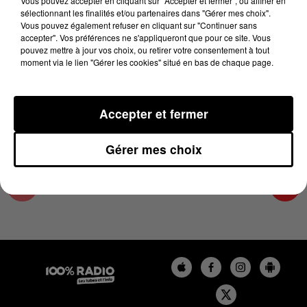
Vous pouvez accepter en cliquant sur "Accepter et fermer", ou affiner en
21 mai 2024 - 2 min 22 sec
sélectionnant les finalités et/ou partenaires dans "Gérer mes choix".
Vous pouvez également refuser en cliquant sur "Continuer sans
LES INFOS DU TARN ET GARONNE DU
accepter". Vos préférences ne s'appliqueront que pour ce site. Vous
21/05/2024 À 15H00
pouvez mettre à jour vos choix, ou retirer votre consentement à tout
moment via le lien "Gérer les cookies" situé en bas de chaque page.
Podcasts infos du Tarn et Garonne
Accepter et fermer
Gérer mes choix