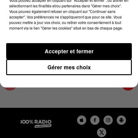
Vous pouvez accepter en cliquant sur "Accepter et fermer", ou affiner en
21 mars 2025 - 4 min 10 sec
sélectionnant les finalités et/ou partenaires dans "Gérer mes choix".
Vous pouvez également refuser en cliquant sur "Continuer sans
LES INFOS DU TARN ET GARONNE DU
accepter". Vos préférences ne s'appliqueront que pour ce site. Vous
21/03/2025 À 08H31
pouvez mettre à jour vos choix, ou retirer votre consentement à tout
moment via le lien "Gérer les cookies" situé en bas de chaque page.
Podcasts infos du Tarn et Garonne
Accepter et fermer
Gérer mes choix