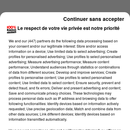
Continuer sans accepter
Le respect de votre vie privée est notre priorité
We and
our (447) partners
do the following data processing based on
your consent and/or our legitimate interest: Store and/or access
information on a device; Use limited data to select advertising; Create
profiles for personalised advertising; Use profiles to select personalised
advertising; Measure advertising performance; Measure content
performance; Understand audiences through statistics or combinations
of data from different sources; Develop and improve services; Create
profiles to personalise content; Use profiles to select personalised
content; Use limited data to select content; Ensure security, prevent and
Lecture (4 min 10 sec)
detect fraud, and fix errors; Deliver and present advertising and content;
Save and communicate privacy choices. These technologies may
process personal data such as IP address and browsing data to offer
following functionalities: Identify devices based on information actively
requested; Use precise geolocation data; Match and combine data from
100%
other data sources; Link different devices; Identify devices based on
information transmitted automatically.
100% Radio les infos du Tarn et Garonne