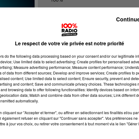
100% radio les infos du Tarn et Gar
Continue
Le respect de votre vie privée est notre priorité
ers
do the following data processing based on your consent and/or our legitimate int
device; Use limited data to select advertising; Create profiles for personalised adver
vertising; Measure advertising performance; Measure content performance; Unders
ns of data from different sources; Develop and improve services; Create profiles to 
alised content; Use limited data to select content; Ensure security, prevent and detect
ertising and content; Save and communicate privacy choices. These technologies
and browsing data to offer following functionalities: Identify devices based on infor
eolocation data; Match and combine data from other data sources; Link different de
nsmitted automatically.
cliquant sur "Accepter et fermer", ou affiner en sélectionnant les finalités et/ou pa
 également refuser en cliquant sur "Continuer sans accepter". Vos préférences ne 
tre à jour vos choix, ou retirer votre consentement à tout moment via le lien "Gérer 