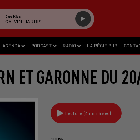
One Kiss
CALVIN HARRIS
AGENDA
PODCAST
RADIO
LA RÉGIE PUB
CONTA
RN ET GARONNE DU 20
Lecture (4 min 4 sec)
100%