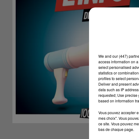
We and
our (447) partn
access information on a 
select personalised ad
statistics or combinatio
profiles to select person
Deliver and present adv
data such as IP address 
requested; Use precise g
based on information tra
Vous pouvez accepter en 
mes choix". Vous pouvez
ce site. Vous pouvez met
bas de chaque page.