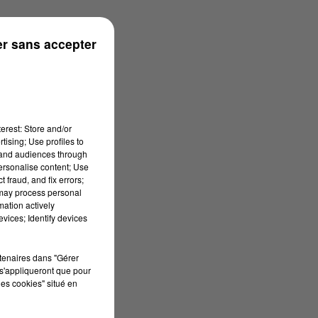
onne
r sans accepter
erest: Store and/or
tising; Use profiles to
tand audiences through
personalise content; Use
 fraud, and fix errors;
 may process personal
mation actively
vices; Identify devices
rtenaires dans "Gérer
s'appliqueront que pour
les cookies" situé en