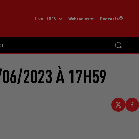
Live :
100%
Webradios
Podcasts
CT
/06/2023 À 17H59