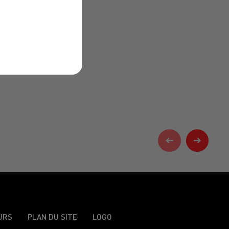
URS
PLAN DU SITE
LOGO