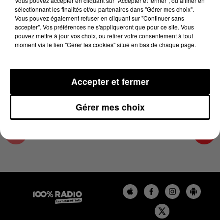
Vous pouvez accepter en cliquant sur "Accepter et fermer", ou affiner en
20 mai 2024 - 2 min 24 sec
sélectionnant les finalités et/ou partenaires dans "Gérer mes choix".
Vous pouvez également refuser en cliquant sur "Continuer sans
LES INFOS DU TARN ET GARONNE DU
accepter". Vos préférences ne s'appliqueront que pour ce site. Vous
20/05/2024 À 10H00
pouvez mettre à jour vos choix, ou retirer votre consentement à tout
moment via le lien "Gérer les cookies" situé en bas de chaque page.
Podcasts infos du Tarn et Garonne
Accepter et fermer
Gérer mes choix