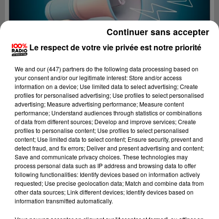
Continuer sans accepter
Le respect de votre vie privée est notre priorité
We and
our (447) partners
do the following data processing based on
your consent and/or our legitimate interest: Store and/or access
information on a device; Use limited data to select advertising; Create
profiles for personalised advertising; Use profiles to select personalised
advertising; Measure advertising performance; Measure content
performance; Understand audiences through statistics or combinations
of data from different sources; Develop and improve services; Create
profiles to personalise content; Use profiles to select personalised
content; Use limited data to select content; Ensure security, prevent and
Lecture (2 min 24 sec)
detect fraud, and fix errors; Deliver and present advertising and content;
Save and communicate privacy choices. These technologies may
process personal data such as IP address and browsing data to offer
following functionalities: Identify devices based on information actively
requested; Use precise geolocation data; Match and combine data from
100%
other data sources; Link different devices; Identify devices based on
information transmitted automatically.
100% Radio les infos du Tarn et Garonne