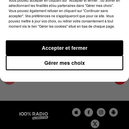
Vous pouvez accepter en cliquant sur "Accepter et fermer", ou affiner en
18 juillet 2023 - 4 min 16 sec
sélectionnant les finalités et/ou partenaires dans "Gérer mes choix".
Vous pouvez également refuser en cliquant sur "Continuer sans
LES INFOS DU TARN ET GARONNE DU
accepter". Vos préférences ne s'appliqueront que pour ce site. Vous
18/07/2023 À 09H00
pouvez mettre à jour vos choix, ou retirer votre consentement à tout
moment via le lien "Gérer les cookies" situé en bas de chaque page.
Podcasts infos du Tarn et Garonne
Accepter et fermer
Gérer mes choix