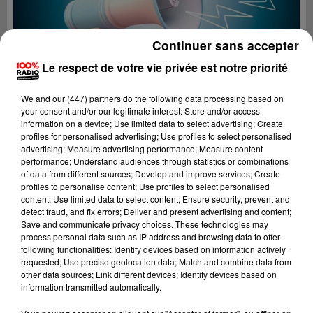
Continuer sans accepter
Le respect de votre vie privée est notre priorité
We and
our (447) partners
do the following data processing based on
your consent and/or our legitimate interest: Store and/or access
information on a device; Use limited data to select advertising; Create
profiles for personalised advertising; Use profiles to select personalised
advertising; Measure advertising performance; Measure content
performance; Understand audiences through statistics or combinations
of data from different sources; Develop and improve services; Create
profiles to personalise content; Use profiles to select personalised
content; Use limited data to select content; Ensure security, prevent and
Lecture (4 min 16 sec)
detect fraud, and fix errors; Deliver and present advertising and content;
Save and communicate privacy choices. These technologies may
process personal data such as IP address and browsing data to offer
following functionalities: Identify devices based on information actively
requested; Use precise geolocation data; Match and combine data from
100%
other data sources; Link different devices; Identify devices based on
information transmitted automatically.
100% Radio les infos du Tarn et Garonne