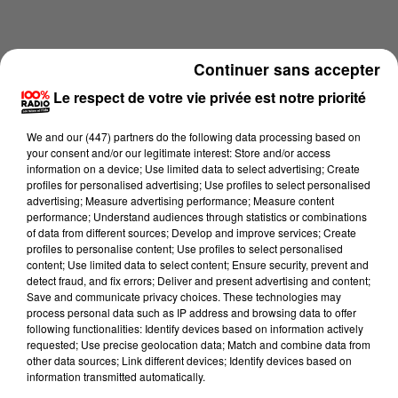
Continuer sans accepter
Le respect de votre vie privée est notre priorité
We and
our (447) partners
do the following data processing based on
your consent and/or our legitimate interest: Store and/or access
information on a device; Use limited data to select advertising; Create
profiles for personalised advertising; Use profiles to select personalised
advertising; Measure advertising performance; Measure content
performance; Understand audiences through statistics or combinations
of data from different sources; Develop and improve services; Create
profiles to personalise content; Use profiles to select personalised
content; Use limited data to select content; Ensure security, prevent and
Lecture (3 min 55 sec)
detect fraud, and fix errors; Deliver and present advertising and content;
Save and communicate privacy choices. These technologies may
process personal data such as IP address and browsing data to offer
following functionalities: Identify devices based on information actively
100%
requested; Use precise geolocation data; Match and combine data from
other data sources; Link different devices; Identify devices based on
Les infos du Tarn et Garonne du 18/06/2026 à
information transmitted automatically.