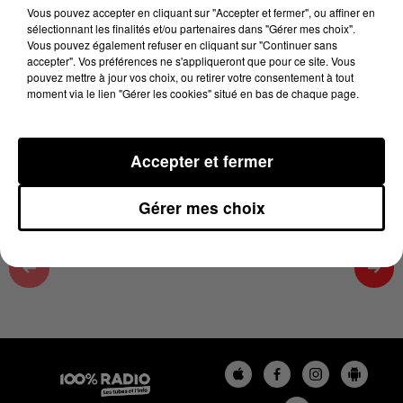
17h00
Vous pouvez accepter en cliquant sur "Accepter et fermer", ou affiner en
sélectionnant les finalités et/ou partenaires dans "Gérer mes choix".
18 juin 2026 - 3 min 55 sec
Vous pouvez également refuser en cliquant sur "Continuer sans
accepter". Vos préférences ne s'appliqueront que pour ce site. Vous
LES INFOS DU TARN ET GARONNE DU
pouvez mettre à jour vos choix, ou retirer votre consentement à tout
18/06/2026 À 17H00
moment via le lien "Gérer les cookies" situé en bas de chaque page.
Podcasts infos du Tarn et Garonne
Accepter et fermer
Gérer mes choix