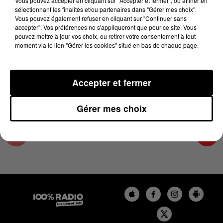
Vous pouvez accepter en cliquant sur "Accepter et fermer", ou affiner en
18 juin 2024 - 4 min 9 sec
sélectionnant les finalités et/ou partenaires dans "Gérer mes choix".
Vous pouvez également refuser en cliquant sur "Continuer sans
LES INFOS DU TARN ET GARONNE DU
accepter". Vos préférences ne s'appliqueront que pour ce site. Vous
18/06/2024 À 08H30
pouvez mettre à jour vos choix, ou retirer votre consentement à tout
moment via le lien "Gérer les cookies" situé en bas de chaque page.
Podcasts infos du Tarn et Garonne
Accepter et fermer
Gérer mes choix