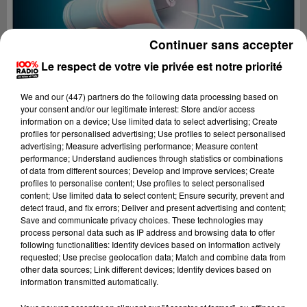
Continuer sans accepter
Le respect de votre vie privée est notre priorité
We and
our (447) partners
do the following data processing based on
your consent and/or our legitimate interest: Store and/or access
information on a device; Use limited data to select advertising; Create
profiles for personalised advertising; Use profiles to select personalised
advertising; Measure advertising performance; Measure content
performance; Understand audiences through statistics or combinations
of data from different sources; Develop and improve services; Create
profiles to personalise content; Use profiles to select personalised
content; Use limited data to select content; Ensure security, prevent and
Lecture (4 min 9 sec)
detect fraud, and fix errors; Deliver and present advertising and content;
Save and communicate privacy choices. These technologies may
process personal data such as IP address and browsing data to offer
following functionalities: Identify devices based on information actively
requested; Use precise geolocation data; Match and combine data from
100%
other data sources; Link different devices; Identify devices based on
information transmitted automatically.
100% Radio les infos du Tarn et Garonne