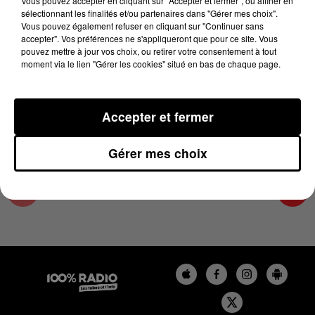
Vous pouvez accepter en cliquant sur "Accepter et fermer", ou affiner en
18 mars 2024 - 2 min 22 sec
sélectionnant les finalités et/ou partenaires dans "Gérer mes choix".
Vous pouvez également refuser en cliquant sur "Continuer sans
LES INFOS DU TARN ET GARONNE DU
accepter". Vos préférences ne s'appliqueront que pour ce site. Vous
18/03/2024 À 15H00
pouvez mettre à jour vos choix, ou retirer votre consentement à tout
moment via le lien "Gérer les cookies" situé en bas de chaque page.
Podcasts infos du Tarn et Garonne
Accepter et fermer
Gérer mes choix