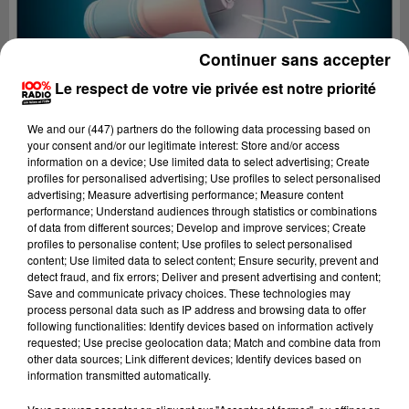
Continuer sans accepter
Le respect de votre vie privée est notre priorité
We and
our (447) partners
do the following data processing based on
your consent and/or our legitimate interest: Store and/or access
information on a device; Use limited data to select advertising; Create
profiles for personalised advertising; Use profiles to select personalised
advertising; Measure advertising performance; Measure content
performance; Understand audiences through statistics or combinations
of data from different sources; Develop and improve services; Create
profiles to personalise content; Use profiles to select personalised
content; Use limited data to select content; Ensure security, prevent and
Lecture (2 min 22 sec)
detect fraud, and fix errors; Deliver and present advertising and content;
Save and communicate privacy choices. These technologies may
process personal data such as IP address and browsing data to offer
following functionalities: Identify devices based on information actively
requested; Use precise geolocation data; Match and combine data from
100%
other data sources; Link different devices; Identify devices based on
information transmitted automatically.
100% Radio les infos du Tarn et Garonne