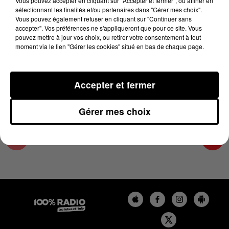
Vous pouvez accepter en cliquant sur "Accepter et fermer", ou affiner en
18 février 2025 - 2 min 14 sec
sélectionnant les finalités et/ou partenaires dans "Gérer mes choix".
Vous pouvez également refuser en cliquant sur "Continuer sans
LES INFOS DU TARN ET GARONNE DU
accepter". Vos préférences ne s'appliqueront que pour ce site. Vous
18/02/2025 À 10H00
pouvez mettre à jour vos choix, ou retirer votre consentement à tout
moment via le lien "Gérer les cookies" situé en bas de chaque page.
Podcasts infos du Tarn et Garonne
Accepter et fermer
Gérer mes choix