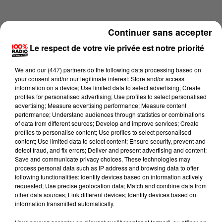
Continuer sans accepter
Le respect de votre vie privée est notre priorité
We and
our (447) partners
do the following data processing based on
your consent and/or our legitimate interest: Store and/or access
information on a device; Use limited data to select advertising; Create
profiles for personalised advertising; Use profiles to select personalised
advertising; Measure advertising performance; Measure content
performance; Understand audiences through statistics or combinations
of data from different sources; Develop and improve services; Create
profiles to personalise content; Use profiles to select personalised
content; Use limited data to select content; Ensure security, prevent and
Lecture (2 min 14 sec)
detect fraud, and fix errors; Deliver and present advertising and content;
Save and communicate privacy choices. These technologies may
process personal data such as IP address and browsing data to offer
following functionalities: Identify devices based on information actively
requested; Use precise geolocation data; Match and combine data from
100%
other data sources; Link different devices; Identify devices based on
information transmitted automatically.
100% Radio les infos du Tarn et Garonne