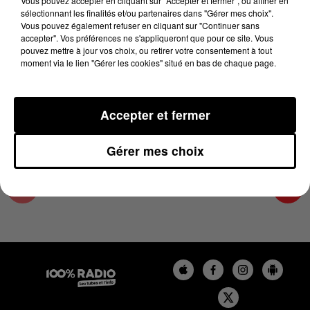
Vous pouvez accepter en cliquant sur "Accepter et fermer", ou affiner en
17 septembre 2025 - 4 min 19 sec
sélectionnant les finalités et/ou partenaires dans "Gérer mes choix".
Vous pouvez également refuser en cliquant sur "Continuer sans
LES INFOS DU TARN ET GARONNE DU
accepter". Vos préférences ne s'appliqueront que pour ce site. Vous
17/09/2025 À 07H29
pouvez mettre à jour vos choix, ou retirer votre consentement à tout
moment via le lien "Gérer les cookies" situé en bas de chaque page.
Podcasts infos du Tarn et Garonne
Accepter et fermer
Gérer mes choix