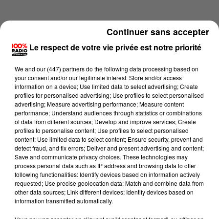
Continuer sans accepter
Le respect de votre vie privée est notre priorité
We and
our (447) partners
do the following data processing based on
your consent and/or our legitimate interest: Store and/or access
information on a device; Use limited data to select advertising; Create
profiles for personalised advertising; Use profiles to select personalised
advertising; Measure advertising performance; Measure content
performance; Understand audiences through statistics or combinations
of data from different sources; Develop and improve services; Create
profiles to personalise content; Use profiles to select personalised
content; Use limited data to select content; Ensure security, prevent and
Lecture (4 min 19 sec)
detect fraud, and fix errors; Deliver and present advertising and content;
Save and communicate privacy choices. These technologies may
process personal data such as IP address and browsing data to offer
following functionalities: Identify devices based on information actively
requested; Use precise geolocation data; Match and combine data from
100%
other data sources; Link different devices; Identify devices based on
information transmitted automatically.
100% Radio les infos du Tarn et Garonne