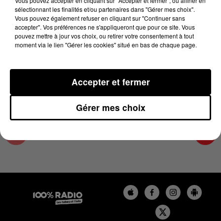
Vous pouvez accepter en cliquant sur "Accepter et fermer", ou affiner en
17 juin 2025 - 3 min 57 sec
sélectionnant les finalités et/ou partenaires dans "Gérer mes choix".
Vous pouvez également refuser en cliquant sur "Continuer sans
LES INFOS DU TARN ET GARONNE DU
accepter". Vos préférences ne s'appliqueront que pour ce site. Vous
17/06/2025 À 16H59
pouvez mettre à jour vos choix, ou retirer votre consentement à tout
moment via le lien "Gérer les cookies" situé en bas de chaque page.
Podcasts infos du Tarn et Garonne
Accepter et fermer
Gérer mes choix