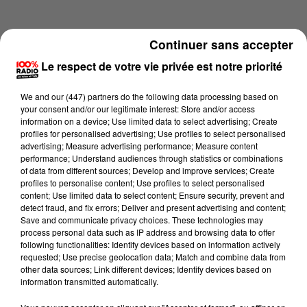
Continuer sans accepter
Le respect de votre vie privée est notre priorité
We and
our (447) partners
do the following data processing based on
your consent and/or our legitimate interest: Store and/or access
information on a device; Use limited data to select advertising; Create
profiles for personalised advertising; Use profiles to select personalised
advertising; Measure advertising performance; Measure content
performance; Understand audiences through statistics or combinations
of data from different sources; Develop and improve services; Create
profiles to personalise content; Use profiles to select personalised
content; Use limited data to select content; Ensure security, prevent and
Lecture (3 min 57 sec)
detect fraud, and fix errors; Deliver and present advertising and content;
Save and communicate privacy choices. These technologies may
process personal data such as IP address and browsing data to offer
following functionalities: Identify devices based on information actively
requested; Use precise geolocation data; Match and combine data from
100%
other data sources; Link different devices; Identify devices based on
information transmitted automatically.
100% Radio les infos du Tarn et Garonne