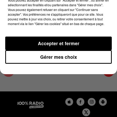
Vous pouvez accepter en cliquant sur "Accepter et fermer", ou affiner en
17 avril 2024 - 2 min 22 sec
sélectionnant les finalités et/ou partenaires dans "Gérer mes choix".
Vous pouvez également refuser en cliquant sur "Continuer sans
LES INFOS DU TARN ET GARONNE DU
accepter". Vos préférences ne s'appliqueront que pour ce site. Vous
17/04/2024 À 12H01
pouvez mettre à jour vos choix, ou retirer votre consentement à tout
moment via le lien "Gérer les cookies" situé en bas de chaque page.
Podcasts infos du Tarn et Garonne
Accepter et fermer
Gérer mes choix