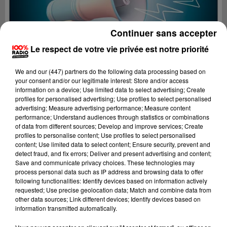
Continuer sans accepter
Le respect de votre vie privée est notre priorité
We and
our (447) partners
do the following data processing based on
your consent and/or our legitimate interest: Store and/or access
information on a device; Use limited data to select advertising; Create
profiles for personalised advertising; Use profiles to select personalised
advertising; Measure advertising performance; Measure content
performance; Understand audiences through statistics or combinations
of data from different sources; Develop and improve services; Create
profiles to personalise content; Use profiles to select personalised
content; Use limited data to select content; Ensure security, prevent and
Lecture (2 min 22 sec)
detect fraud, and fix errors; Deliver and present advertising and content;
Save and communicate privacy choices. These technologies may
process personal data such as IP address and browsing data to offer
following functionalities: Identify devices based on information actively
requested; Use precise geolocation data; Match and combine data from
100%
other data sources; Link different devices; Identify devices based on
information transmitted automatically.
100% Radio les infos du Tarn et Garonne