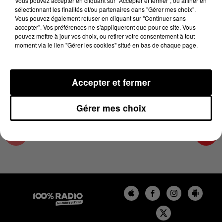
Vous pouvez accepter en cliquant sur "Accepter et fermer", ou affiner en
16 juin 2023 - 4 min 1 sec
sélectionnant les finalités et/ou partenaires dans "Gérer mes choix".
Vous pouvez également refuser en cliquant sur "Continuer sans
LES INFOS DU TARN ET GARONNE DU
accepter". Vos préférences ne s'appliqueront que pour ce site. Vous
16/06/2023 À 16H59
pouvez mettre à jour vos choix, ou retirer votre consentement à tout
moment via le lien "Gérer les cookies" situé en bas de chaque page.
Podcasts infos du Tarn et Garonne
Accepter et fermer
Gérer mes choix