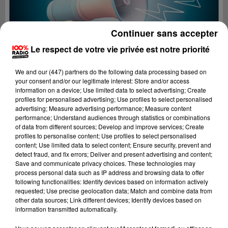
Continuer sans accepter
Le respect de votre vie privée est notre priorité
We and
our (447) partners
do the following data processing based on
your consent and/or our legitimate interest: Store and/or access
information on a device; Use limited data to select advertising; Create
profiles for personalised advertising; Use profiles to select personalised
advertising; Measure advertising performance; Measure content
performance; Understand audiences through statistics or combinations
of data from different sources; Develop and improve services; Create
profiles to personalise content; Use profiles to select personalised
content; Use limited data to select content; Ensure security, prevent and
Lecture (4 min 1 sec)
detect fraud, and fix errors; Deliver and present advertising and content;
Save and communicate privacy choices. These technologies may
process personal data such as IP address and browsing data to offer
following functionalities: Identify devices based on information actively
requested; Use precise geolocation data; Match and combine data from
100%
other data sources; Link different devices; Identify devices based on
information transmitted automatically.
100% radio les infos du Tarn et Garonne