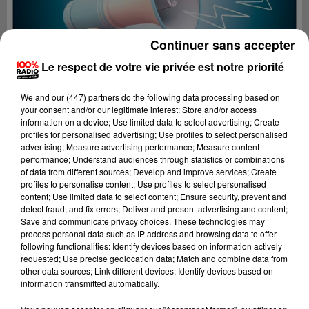
Continuer sans accepter
Le respect de votre vie privée est notre priorité
We and
our (447) partners
do the following data processing based on
your consent and/or our legitimate interest: Store and/or access
information on a device; Use limited data to select advertising; Create
profiles for personalised advertising; Use profiles to select personalised
advertising; Measure advertising performance; Measure content
performance; Understand audiences through statistics or combinations
of data from different sources; Develop and improve services; Create
profiles to personalise content; Use profiles to select personalised
content; Use limited data to select content; Ensure security, prevent and
Lecture (2 min 19 sec)
detect fraud, and fix errors; Deliver and present advertising and content;
Save and communicate privacy choices. These technologies may
process personal data such as IP address and browsing data to offer
following functionalities: Identify devices based on information actively
requested; Use precise geolocation data; Match and combine data from
100%
other data sources; Link different devices; Identify devices based on
information transmitted automatically.
Les infos du Tarn et Garonne