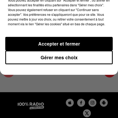
Vous pouvez accepter en cliquant sur "Accepter et fermer", ou affiner en
16 mai 2023 - 2 min 19 sec
sélectionnant les finalités et/ou partenaires dans "Gérer mes choix".
Vous pouvez également refuser en cliquant sur "Continuer sans
LES INFOS DU TARN ET GARONNE DU
accepter". Vos préférences ne s'appliqueront que pour ce site. Vous
16/05/2023 À 13H59
pouvez mettre à jour vos choix, ou retirer votre consentement à tout
moment via le lien "Gérer les cookies" situé en bas de chaque page.
Podcasts infos du Tarn et Garonne
Accepter et fermer
Gérer mes choix