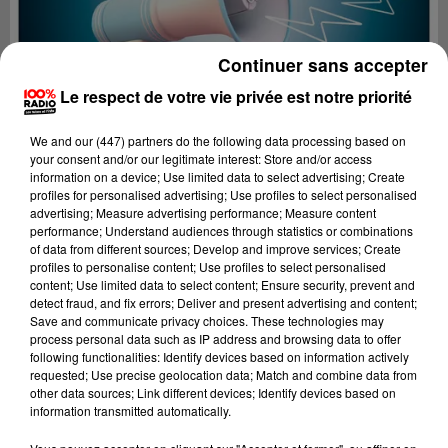
Continuer sans accepter
Le respect de votre vie privée est notre priorité
We and
our (447) partners
do the following data processing based on
your consent and/or our legitimate interest: Store and/or access
information on a device; Use limited data to select advertising; Create
profiles for personalised advertising; Use profiles to select personalised
advertising; Measure advertising performance; Measure content
performance; Understand audiences through statistics or combinations
of data from different sources; Develop and improve services; Create
profiles to personalise content; Use profiles to select personalised
content; Use limited data to select content; Ensure security, prevent and
Lecture (4 min 25 sec)
detect fraud, and fix errors; Deliver and present advertising and content;
Save and communicate privacy choices. These technologies may
process personal data such as IP address and browsing data to offer
following functionalities: Identify devices based on information actively
requested; Use precise geolocation data; Match and combine data from
100%
other data sources; Link different devices; Identify devices based on
information transmitted automatically.
100% Radio les infos du Tarn et Garonne