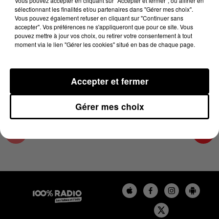
Vous pouvez accepter en cliquant sur "Accepter et fermer", ou affiner en
16 avril 2024 - 4 min 25 sec
sélectionnant les finalités et/ou partenaires dans "Gérer mes choix".
Vous pouvez également refuser en cliquant sur "Continuer sans
LES INFOS DU TARN ET GARONNE DU
accepter". Vos préférences ne s'appliqueront que pour ce site. Vous
16/04/2024 À 07H59
pouvez mettre à jour vos choix, ou retirer votre consentement à tout
moment via le lien "Gérer les cookies" situé en bas de chaque page.
Podcasts infos du Tarn et Garonne
Accepter et fermer
Gérer mes choix