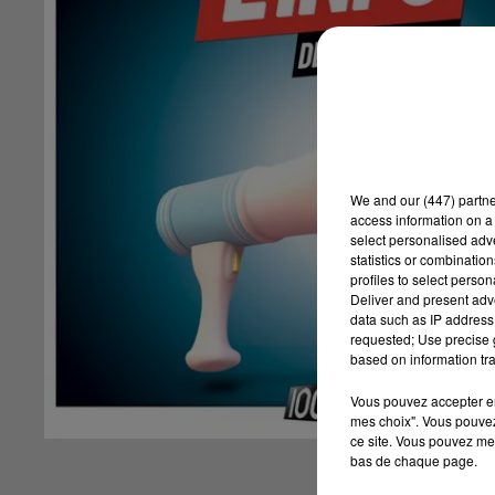
We and
our (447) partn
access information on a 
select personalised ad
statistics or combinatio
profiles to select person
Deliver and present adv
data such as IP address 
requested; Use precise g
based on information tra
Vous pouvez accepter en 
mes choix". Vous pouvez
ce site. Vous pouvez met
bas de chaque page.