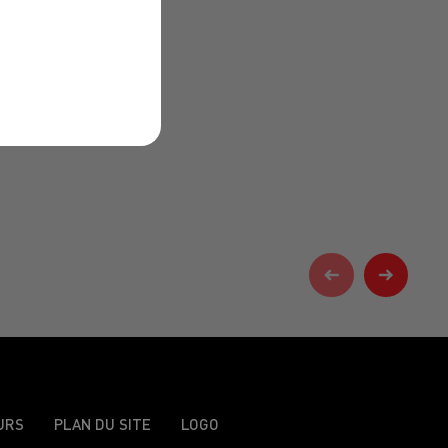
URS
PLAN DU SITE
LOGO