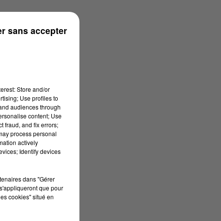
onne
r sans accepter
erest: Store and/or
tising; Use profiles to
tand audiences through
personalise content; Use
 fraud, and fix errors;
 may process personal
mation actively
vices; Identify devices
rtenaires dans "Gérer
s'appliqueront que pour
les cookies" situé en