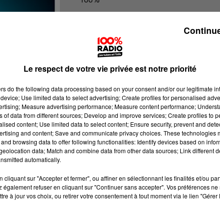
100% Radio les infos du Tarn et Gar
Continue
Le respect de votre vie privée est notre priorité
ers
do the following data processing based on your consent and/or our legitimate int
device; Use limited data to select advertising; Create profiles for personalised adver
vertising; Measure advertising performance; Measure content performance; Unders
ns of data from different sources; Develop and improve services; Create profiles to 
alised content; Use limited data to select content; Ensure security, prevent and detect
ertising and content; Save and communicate privacy choices. These technologies
and browsing data to offer following functionalities: Identify devices based on infor
eolocation data; Match and combine data from other data sources; Link different de
nsmitted automatically.
cliquant sur "Accepter et fermer", ou affiner en sélectionnant les finalités et/ou pa
 également refuser en cliquant sur "Continuer sans accepter". Vos préférences ne 
tre à jour vos choix, ou retirer votre consentement à tout moment via le lien "Gérer 