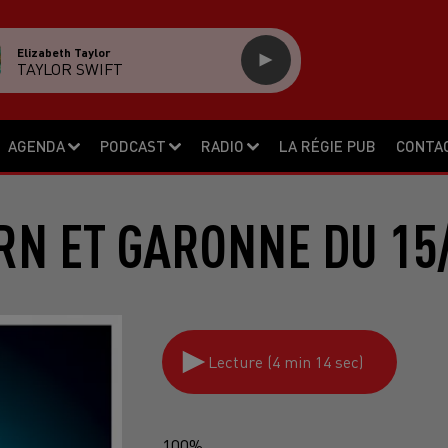
Elizabeth Taylor
TAYLOR SWIFT
AGENDA
PODCAST
RADIO
LA RÉGIE PUB
CONTA
RN ET GARONNE DU 15
Lecture (4 min 14 sec)
100%