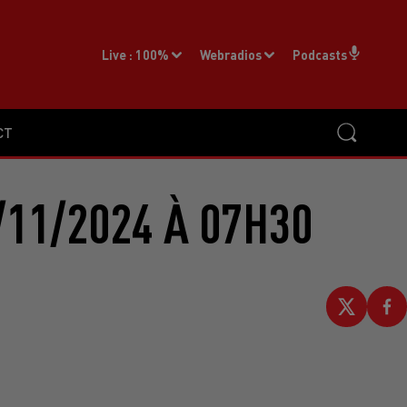
Live :
100%
Webradios
Podcasts
CT
/11/2024 À 07H30