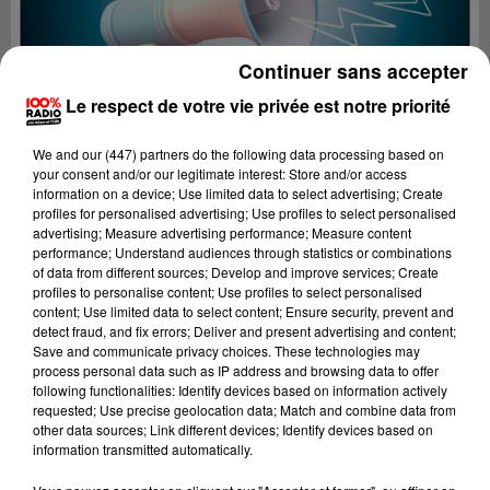
Continuer sans accepter
Le respect de votre vie privée est notre priorité
We and
our (447) partners
do the following data processing based on
your consent and/or our legitimate interest: Store and/or access
information on a device; Use limited data to select advertising; Create
profiles for personalised advertising; Use profiles to select personalised
advertising; Measure advertising performance; Measure content
performance; Understand audiences through statistics or combinations
of data from different sources; Develop and improve services; Create
profiles to personalise content; Use profiles to select personalised
content; Use limited data to select content; Ensure security, prevent and
Lecture (3 min 16 sec)
detect fraud, and fix errors; Deliver and present advertising and content;
Save and communicate privacy choices. These technologies may
process personal data such as IP address and browsing data to offer
following functionalities: Identify devices based on information actively
requested; Use precise geolocation data; Match and combine data from
100%
other data sources; Link different devices; Identify devices based on
information transmitted automatically.
100% radio les infos du Tarn et Garonne