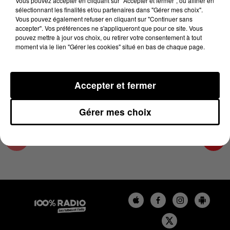
Vous pouvez accepter en cliquant sur "Accepter et fermer", ou affiner en
15 juin 2023 - 3 min 16 sec
sélectionnant les finalités et/ou partenaires dans "Gérer mes choix".
Vous pouvez également refuser en cliquant sur "Continuer sans
LES INFOS DU TARN ET GARONNE DU
accepter". Vos préférences ne s'appliqueront que pour ce site. Vous
15/06/2023 À 12H00
pouvez mettre à jour vos choix, ou retirer votre consentement à tout
moment via le lien "Gérer les cookies" situé en bas de chaque page.
Podcasts infos du Tarn et Garonne
Accepter et fermer
Gérer mes choix