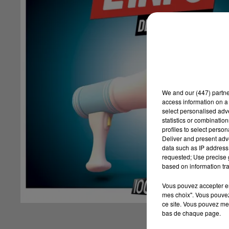
We and
our (447) partn
access information on a 
select personalised ad
statistics or combinatio
profiles to select person
Deliver and present adv
data such as IP address 
requested; Use precise g
based on information tra
Vous pouvez accepter en 
mes choix". Vous pouvez
ce site. Vous pouvez met
bas de chaque page.