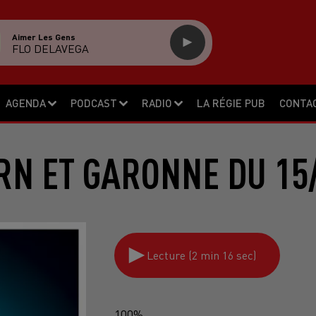
Aimer Les Gens
FLO DELAVEGA
AGENDA
PODCAST
RADIO
LA RÉGIE PUB
CONTA
RN ET GARONNE DU 15
Lecture (2 min 16 sec)
100%