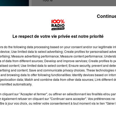
100% radio les infos du Tarn et Gar
Continue
Le respect de votre vie privée est notre priorité
ers
do the following data processing based on your consent and/or our legitimate int
device; Use limited data to select advertising; Create profiles for personalised adver
vertising; Measure advertising performance; Measure content performance; Unders
ns of data from different sources; Develop and improve services; Create profiles to 
alised content; Use limited data to select content; Ensure security, prevent and detect
ertising and content; Save and communicate privacy choices. These technologies
and browsing data to offer following functionalities: Identify devices based on infor
eolocation data; Match and combine data from other data sources; Link different de
nsmitted automatically.
cliquant sur "Accepter et fermer", ou affiner en sélectionnant les finalités et/ou pa
 également refuser en cliquant sur "Continuer sans accepter". Vos préférences ne 
tre à jour vos choix, ou retirer votre consentement à tout moment via le lien "Gérer 