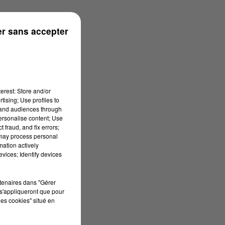
onne
r sans accepter
erest: Store and/or
tising; Use profiles to
tand audiences through
personalise content; Use
 fraud, and fix errors;
 may process personal
mation actively
vices; Identify devices
rtenaires dans "Gérer
s'appliqueront que pour
les cookies" situé en