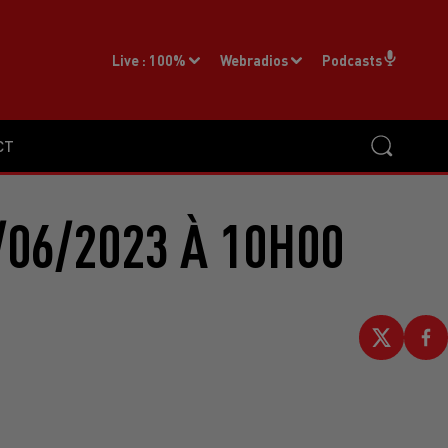
Live :
100%
Webradios
Podcasts
CT
/06/2023 À 10H00