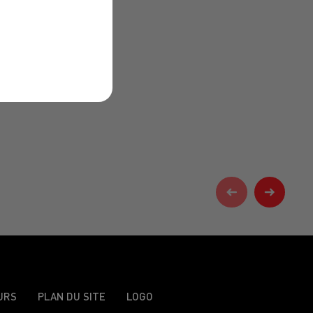
URS
PLAN DU SITE
LOGO