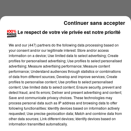
Continuer sans accepter
Le respect de votre vie privée est notre priorité
We and
our (447) partners
do the following data processing based on
your consent and/or our legitimate interest: Store and/or access
information on a device; Use limited data to select advertising; Create
profiles for personalised advertising; Use profiles to select personalised
advertising; Measure advertising performance; Measure content
performance; Understand audiences through statistics or combinations
of data from different sources; Develop and improve services; Create
profiles to personalise content; Use profiles to select personalised
content; Use limited data to select content; Ensure security, prevent and
Lecture (3 min 10 sec)
detect fraud, and fix errors; Deliver and present advertising and content;
Save and communicate privacy choices. These technologies may
process personal data such as IP address and browsing data to offer
following functionalities: Identify devices based on information actively
100%
requested; Use precise geolocation data; Match and combine data from
other data sources; Link different devices; Identify devices based on
Les infos du Tarn et Garonne du 15/05/2026 à
information transmitted automatically.