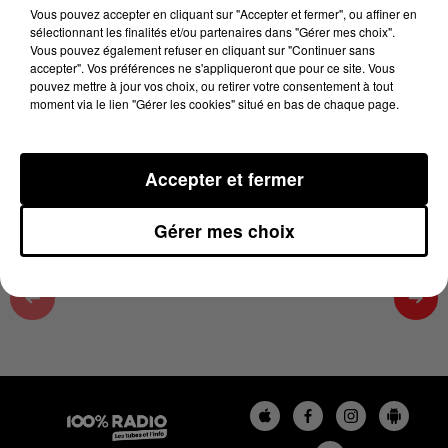
12h00
Vous pouvez accepter en cliquant sur "Accepter et fermer", ou affiner en
sélectionnant les finalités et/ou partenaires dans "Gérer mes choix".
15 mai 2026 - 3 min 10 sec
Vous pouvez également refuser en cliquant sur "Continuer sans
accepter". Vos préférences ne s'appliqueront que pour ce site. Vous
LES INFOS DU TARN ET GARONNE DU
pouvez mettre à jour vos choix, ou retirer votre consentement à tout
15/05/2026 À 12H00
moment via le lien "Gérer les cookies" situé en bas de chaque page.
Podcasts infos du Tarn et Garonne
Accepter et fermer
Gérer mes choix