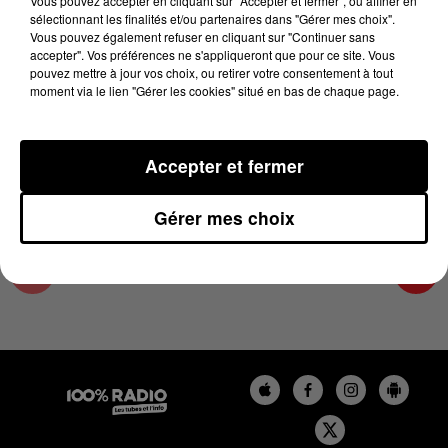
Vous pouvez accepter en cliquant sur "Accepter et fermer", ou affiner en
14 novembre 2025 - 4 min
sélectionnant les finalités et/ou partenaires dans "Gérer mes choix".
Vous pouvez également refuser en cliquant sur "Continuer sans
LES INFOS DU TARN ET GARONNE DU
accepter". Vos préférences ne s'appliqueront que pour ce site. Vous
14/11/2025 À 17H00
pouvez mettre à jour vos choix, ou retirer votre consentement à tout
moment via le lien "Gérer les cookies" situé en bas de chaque page.
Podcasts infos du Tarn et Garonne
Accepter et fermer
Gérer mes choix