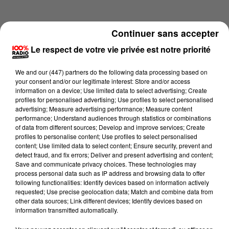
Continuer sans accepter
Le respect de votre vie privée est notre priorité
We and
our (447) partners
do the following data processing based on
your consent and/or our legitimate interest: Store and/or access
information on a device; Use limited data to select advertising; Create
profiles for personalised advertising; Use profiles to select personalised
advertising; Measure advertising performance; Measure content
performance; Understand audiences through statistics or combinations
of data from different sources; Develop and improve services; Create
profiles to personalise content; Use profiles to select personalised
content; Use limited data to select content; Ensure security, prevent and
Lecture (4 min)
detect fraud, and fix errors; Deliver and present advertising and content;
Save and communicate privacy choices. These technologies may
process personal data such as IP address and browsing data to offer
following functionalities: Identify devices based on information actively
requested; Use precise geolocation data; Match and combine data from
100%
other data sources; Link different devices; Identify devices based on
information transmitted automatically.
100% Radio les infos du Tarn et Garonne