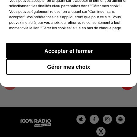
Vous pouvez accepter en cliquant sur "Accepter et fermer", ou affiner en
14 juin 2024 - 2 min 22 sec
sélectionnant les finalités et/ou partenaires dans "Gérer mes choix".
Vous pouvez également refuser en cliquant sur "Continuer sans
LES INFOS DU TARN ET GARONNE DU
accepter". Vos préférences ne s'appliqueront que pour ce site. Vous
14/06/2024 À 11H00
pouvez mettre à jour vos choix, ou retirer votre consentement à tout
moment via le lien "Gérer les cookies" situé en bas de chaque page.
Podcasts infos du Tarn et Garonne
Accepter et fermer
Gérer mes choix