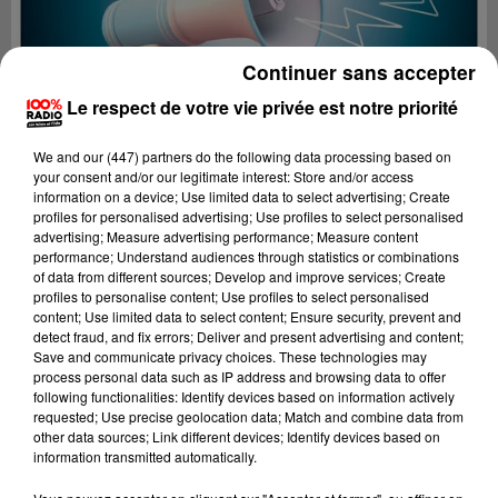
Continuer sans accepter
Le respect de votre vie privée est notre priorité
We and
our (447) partners
do the following data processing based on
your consent and/or our legitimate interest: Store and/or access
information on a device; Use limited data to select advertising; Create
profiles for personalised advertising; Use profiles to select personalised
advertising; Measure advertising performance; Measure content
performance; Understand audiences through statistics or combinations
of data from different sources; Develop and improve services; Create
profiles to personalise content; Use profiles to select personalised
content; Use limited data to select content; Ensure security, prevent and
Lecture (2 min 22 sec)
detect fraud, and fix errors; Deliver and present advertising and content;
Save and communicate privacy choices. These technologies may
process personal data such as IP address and browsing data to offer
following functionalities: Identify devices based on information actively
requested; Use precise geolocation data; Match and combine data from
100%
other data sources; Link different devices; Identify devices based on
information transmitted automatically.
100% Radio les infos du Tarn et Garonne