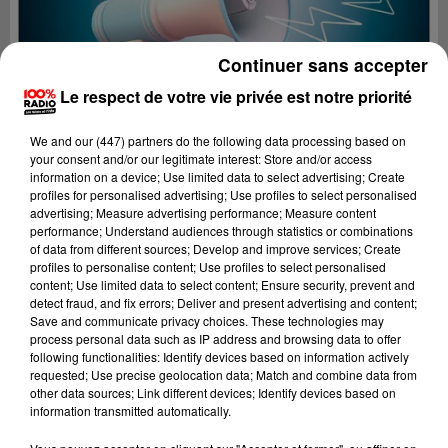
Continuer sans accepter
Le respect de votre vie privée est notre priorité
We and
our (447) partners
do the following data processing based on
your consent and/or our legitimate interest: Store and/or access
information on a device; Use limited data to select advertising; Create
profiles for personalised advertising; Use profiles to select personalised
advertising; Measure advertising performance; Measure content
performance; Understand audiences through statistics or combinations
of data from different sources; Develop and improve services; Create
profiles to personalise content; Use profiles to select personalised
content; Use limited data to select content; Ensure security, prevent and
Lecture (2 min 22 sec)
detect fraud, and fix errors; Deliver and present advertising and content;
Save and communicate privacy choices. These technologies may
process personal data such as IP address and browsing data to offer
following functionalities: Identify devices based on information actively
requested; Use precise geolocation data; Match and combine data from
100%
other data sources; Link different devices; Identify devices based on
information transmitted automatically.
100% Radio les infos du Tarn et Garonne