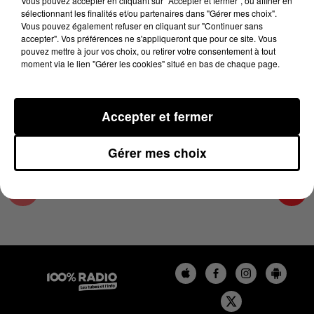
Vous pouvez accepter en cliquant sur "Accepter et fermer", ou affiner en
13 novembre 2024 - 2 min 22 sec
sélectionnant les finalités et/ou partenaires dans "Gérer mes choix".
Vous pouvez également refuser en cliquant sur "Continuer sans
LES INFOS DU TARN ET GARONNE DU
accepter". Vos préférences ne s'appliqueront que pour ce site. Vous
13/11/2024 À 11H00
pouvez mettre à jour vos choix, ou retirer votre consentement à tout
moment via le lien "Gérer les cookies" situé en bas de chaque page.
Podcasts infos du Tarn et Garonne
Accepter et fermer
Gérer mes choix