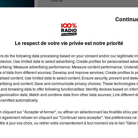
100% radio les infos du Tarn et Gar
Continue
Le respect de votre vie privée est notre priorité
ers
do the following data processing based on your consent and/or our legitimate int
device; Use limited data to select advertising; Create profiles for personalised adver
vertising; Measure advertising performance; Measure content performance; Unders
ns of data from different sources; Develop and improve services; Create profiles to 
alised content; Use limited data to select content; Ensure security, prevent and detect
ertising and content; Save and communicate privacy choices. These technologies
and browsing data to offer following functionalities: Identify devices based on infor
eolocation data; Match and combine data from other data sources; Link different de
nsmitted automatically.
cliquant sur "Accepter et fermer", ou affiner en sélectionnant les finalités et/ou pa
 également refuser en cliquant sur "Continuer sans accepter". Vos préférences ne 
tre à jour vos choix, ou retirer votre consentement à tout moment via le lien "Gérer 