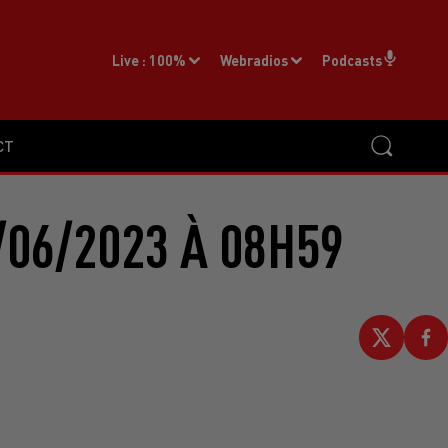
Live :
100%
Webradios
Podcasts
CT
/06/2023 À 08H59