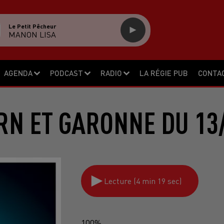
Le Petit Pêcheur
MANON LISA
AGENDA
PODCAST
RADIO
LA RÉGIE PUB
CONTA
RN ET GARONNE DU 13
Lecture (4 min 19 sec)
100%