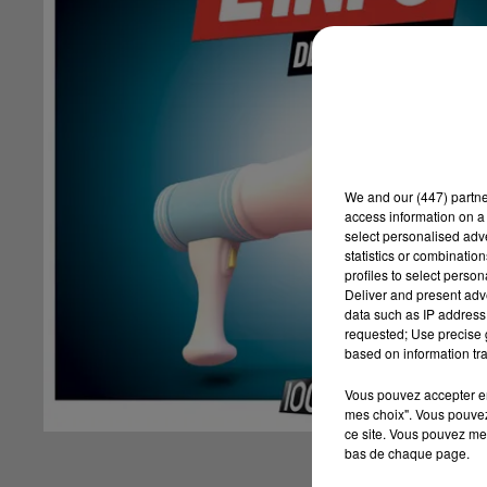
We and
our (447) partn
access information on a 
select personalised ad
statistics or combinatio
profiles to select person
Deliver and present adv
data such as IP address 
requested; Use precise g
based on information tra
Vous pouvez accepter en 
mes choix". Vous pouvez
ce site. Vous pouvez met
bas de chaque page.