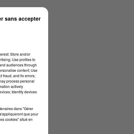
onne
r sans accepter
erest: Store and/or
tising; Use profiles to
tand audiences through
personalise content; Use
 fraud, and fix errors;
 may process personal
mation actively
vices; Identify devices
rtenaires dans "Gérer
s'appliqueront que pour
les cookies" situé en