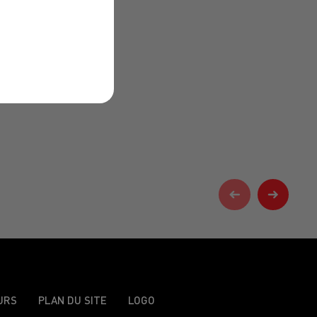
URS
PLAN DU SITE
LOGO