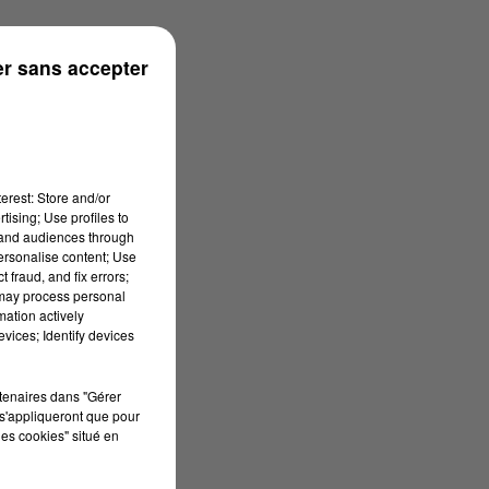
onne
r sans accepter
erest: Store and/or
tising; Use profiles to
tand audiences through
personalise content; Use
 fraud, and fix errors;
 may process personal
mation actively
vices; Identify devices
rtenaires dans "Gérer
s'appliqueront que pour
les cookies" situé en