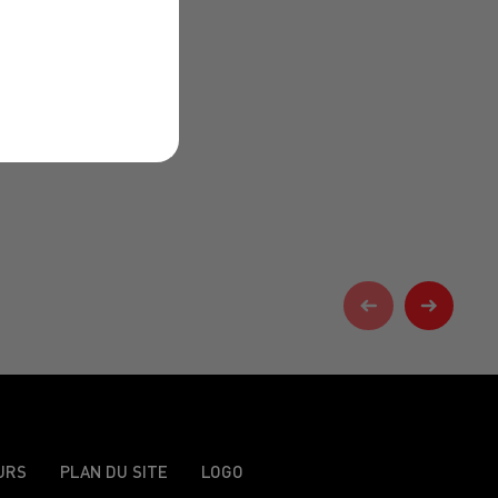
URS
PLAN DU SITE
LOGO