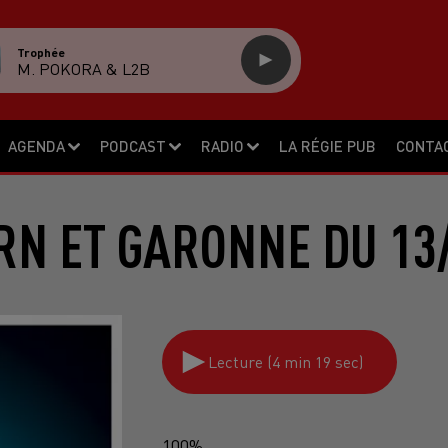
Trophée
M. POKORA & L2B
AGENDA
PODCAST
RADIO
LA RÉGIE PUB
CONTA
RN ET GARONNE DU 13
Lecture (4 min 19 sec)
100%