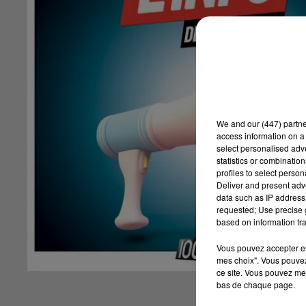
We and
our (447) partn
access information on a 
select personalised ad
statistics or combinatio
profiles to select person
Deliver and present adv
data such as IP address 
requested; Use precise g
based on information tra
Vous pouvez accepter en 
mes choix". Vous pouvez
ce site. Vous pouvez met
bas de chaque page.