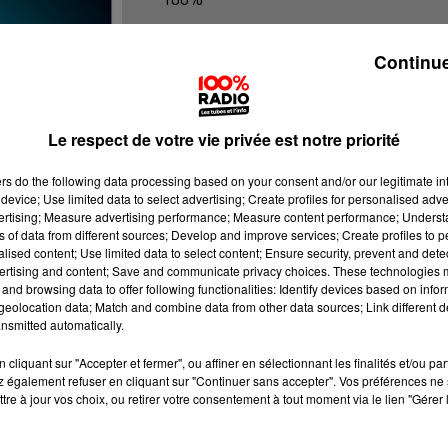
100% radio les infos du Tarn et Gar
Continue
Le respect de votre vie privée est notre priorité
ers
do the following data processing based on your consent and/or our legitimate int
device; Use limited data to select advertising; Create profiles for personalised adver
vertising; Measure advertising performance; Measure content performance; Unders
ns of data from different sources; Develop and improve services; Create profiles to 
alised content; Use limited data to select content; Ensure security, prevent and detect
ertising and content; Save and communicate privacy choices. These technologies
and browsing data to offer following functionalities: Identify devices based on infor
eolocation data; Match and combine data from other data sources; Link different de
nsmitted automatically.
cliquant sur "Accepter et fermer", ou affiner en sélectionnant les finalités et/ou pa
 également refuser en cliquant sur "Continuer sans accepter". Vos préférences ne 
tre à jour vos choix, ou retirer votre consentement à tout moment via le lien "Gérer 