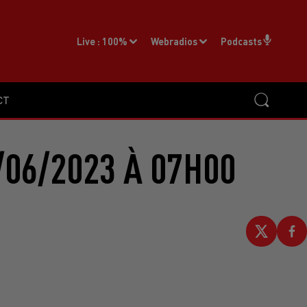
Live :
100%
Webradios
Podcasts
CT
/06/2023 À 07H00