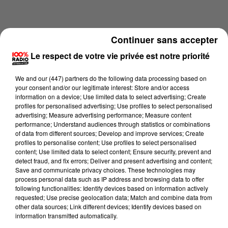
Continuer sans accepter
Le respect de votre vie privée est notre priorité
We and
our (447) partners
do the following data processing based on
your consent and/or our legitimate interest: Store and/or access
information on a device; Use limited data to select advertising; Create
profiles for personalised advertising; Use profiles to select personalised
advertising; Measure advertising performance; Measure content
performance; Understand audiences through statistics or combinations
of data from different sources; Develop and improve services; Create
profiles to personalise content; Use profiles to select personalised
content; Use limited data to select content; Ensure security, prevent and
Lecture (4 min 23 sec)
detect fraud, and fix errors; Deliver and present advertising and content;
Save and communicate privacy choices. These technologies may
process personal data such as IP address and browsing data to offer
following functionalities: Identify devices based on information actively
100%
requested; Use precise geolocation data; Match and combine data from
other data sources; Link different devices; Identify devices based on
Les infos du Tarn et Garonne du 13/05/2026 à
information transmitted automatically.