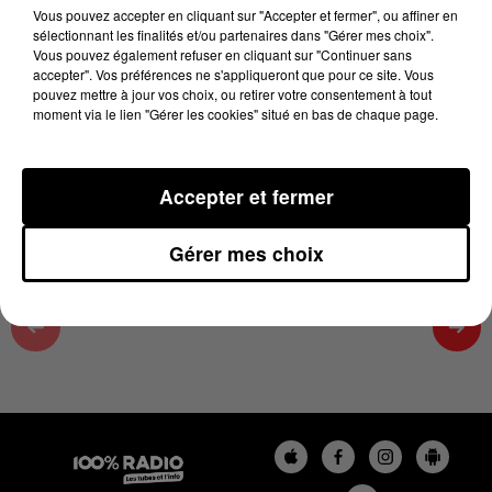
08h29
Vous pouvez accepter en cliquant sur "Accepter et fermer", ou affiner en
sélectionnant les finalités et/ou partenaires dans "Gérer mes choix".
13 mai 2026 - 4 min 23 sec
Vous pouvez également refuser en cliquant sur "Continuer sans
accepter". Vos préférences ne s'appliqueront que pour ce site. Vous
LES INFOS DU TARN ET GARONNE DU
pouvez mettre à jour vos choix, ou retirer votre consentement à tout
13/05/2026 À 08H29
moment via le lien "Gérer les cookies" situé en bas de chaque page.
Podcasts infos du Tarn et Garonne
Accepter et fermer
Gérer mes choix