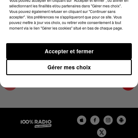
Vous pouvez accepter en cliquant sur "Accepter et fermer", ou affiner en
13 mars 2025 - 4 min 25 sec
sélectionnant les finalités et/ou partenaires dans "Gérer mes choix".
Vous pouvez également refuser en cliquant sur "Continuer sans
LES INFOS DU TARN ET GARONNE DU
accepter". Vos préférences ne s'appliqueront que pour ce site. Vous
13/03/2025 À 17H00
pouvez mettre à jour vos choix, ou retirer votre consentement à tout
moment via le lien "Gérer les cookies" situé en bas de chaque page.
Podcasts infos du Tarn et Garonne
Accepter et fermer
Gérer mes choix