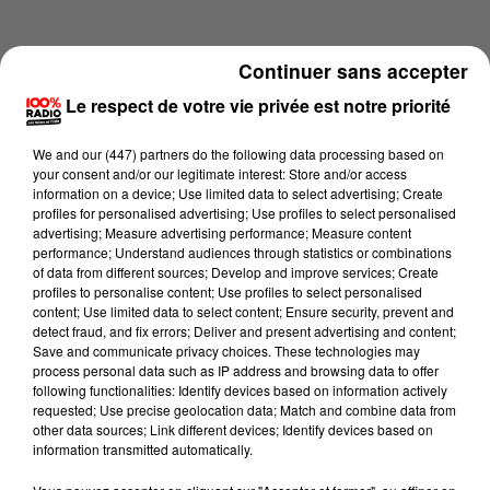
Continuer sans accepter
Le respect de votre vie privée est notre priorité
We and
our (447) partners
do the following data processing based on
your consent and/or our legitimate interest: Store and/or access
information on a device; Use limited data to select advertising; Create
profiles for personalised advertising; Use profiles to select personalised
advertising; Measure advertising performance; Measure content
performance; Understand audiences through statistics or combinations
of data from different sources; Develop and improve services; Create
profiles to personalise content; Use profiles to select personalised
content; Use limited data to select content; Ensure security, prevent and
Lecture (4 min 25 sec)
detect fraud, and fix errors; Deliver and present advertising and content;
Save and communicate privacy choices. These technologies may
process personal data such as IP address and browsing data to offer
following functionalities: Identify devices based on information actively
requested; Use precise geolocation data; Match and combine data from
100%
other data sources; Link different devices; Identify devices based on
information transmitted automatically.
100% Radio les infos du Tarn et Garonne