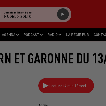
Jamaican (bam Bam)
HUGEL X SOLTO
AGENDA
PODCAST
RADIO
LA RÉGIE PUB
CONTA
RN ET GARONNE DU 13
Lecture (4 min 15 sec)
100%