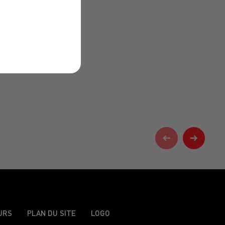
URS
PLAN DU SITE
LOGO