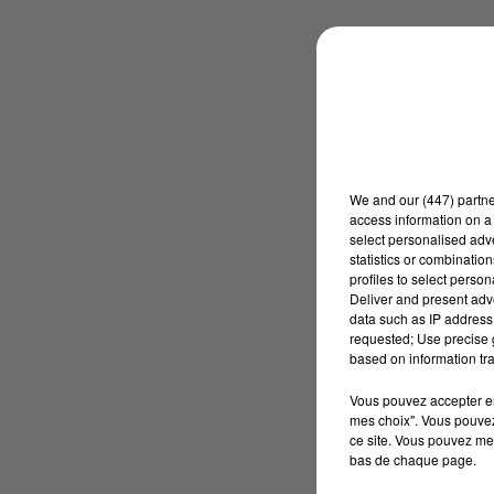
We and
our (447) partn
access information on a 
select personalised ad
statistics or combinatio
profiles to select person
Deliver and present adv
data such as IP address 
requested; Use precise g
based on information tra
Vous pouvez accepter en 
mes choix". Vous pouvez
ce site. Vous pouvez met
bas de chaque page.