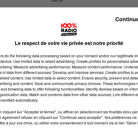
100% Radio les infos du Tarn et Gar
Continue
Le respect de votre vie privée est notre priorité
ers
do the following data processing based on your consent and/or our legitimate int
device; Use limited data to select advertising; Create profiles for personalised adver
vertising; Measure advertising performance; Measure content performance; Unders
ns of data from different sources; Develop and improve services; Create profiles to 
alised content; Use limited data to select content; Ensure security, prevent and detect
ertising and content; Save and communicate privacy choices. These technologies
and browsing data to offer following functionalities: Identify devices based on infor
eolocation data; Match and combine data from other data sources; Link different de
nsmitted automatically.
cliquant sur "Accepter et fermer", ou affiner en sélectionnant les finalités et/ou pa
 également refuser en cliquant sur "Continuer sans accepter". Vos préférences ne 
tre à jour vos choix, ou retirer votre consentement à tout moment via le lien "Gérer 