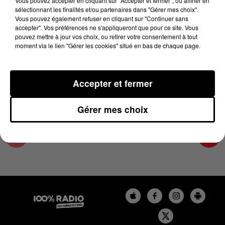
Vous pouvez accepter en cliquant sur "Accepter et fermer", ou affiner en
13 février 2024 - 2 min 48 sec
sélectionnant les finalités et/ou partenaires dans "Gérer mes choix".
Vous pouvez également refuser en cliquant sur "Continuer sans
LES INFOS DU TARN ET GARONNE DU
accepter". Vos préférences ne s'appliqueront que pour ce site. Vous
13/02/2024 À 14H00
pouvez mettre à jour vos choix, ou retirer votre consentement à tout
moment via le lien "Gérer les cookies" situé en bas de chaque page.
Podcasts infos du Tarn et Garonne
Accepter et fermer
Gérer mes choix