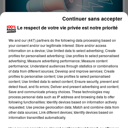
Continuer sans accepter
Le respect de votre vie privée est notre priorité
We and
our (447) partners
do the following data processing based on
your consent and/or our legitimate interest: Store and/or access
information on a device; Use limited data to select advertising; Create
profiles for personalised advertising; Use profiles to select personalised
advertising; Measure advertising performance; Measure content
performance; Understand audiences through statistics or combinations
of data from different sources; Develop and improve services; Create
profiles to personalise content; Use profiles to select personalised
content; Use limited data to select content; Ensure security, prevent and
Lecture (2 min 48 sec)
detect fraud, and fix errors; Deliver and present advertising and content;
Save and communicate privacy choices. These technologies may
process personal data such as IP address and browsing data to offer
following functionalities: Identify devices based on information actively
requested; Use precise geolocation data; Match and combine data from
100%
other data sources; Link different devices; Identify devices based on
information transmitted automatically.
100% Radio les infos du Tarn et Garonne