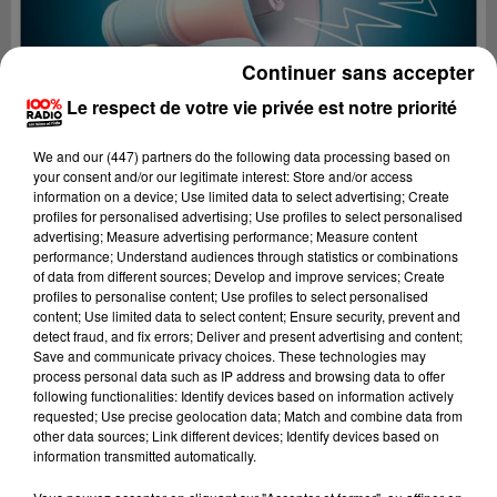
Continuer sans accepter
Le respect de votre vie privée est notre priorité
We and
our (447) partners
do the following data processing based on
your consent and/or our legitimate interest: Store and/or access
information on a device; Use limited data to select advertising; Create
profiles for personalised advertising; Use profiles to select personalised
advertising; Measure advertising performance; Measure content
performance; Understand audiences through statistics or combinations
of data from different sources; Develop and improve services; Create
profiles to personalise content; Use profiles to select personalised
content; Use limited data to select content; Ensure security, prevent and
Lecture (2 min 22 sec)
detect fraud, and fix errors; Deliver and present advertising and content;
Save and communicate privacy choices. These technologies may
process personal data such as IP address and browsing data to offer
following functionalities: Identify devices based on information actively
requested; Use precise geolocation data; Match and combine data from
100%
other data sources; Link different devices; Identify devices based on
information transmitted automatically.
100% Radio les infos du Tarn et Garonne