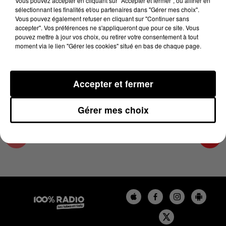
Vous pouvez accepter en cliquant sur "Accepter et fermer", ou affiner en
13 février 2024 - 2 min 22 sec
sélectionnant les finalités et/ou partenaires dans "Gérer mes choix".
Vous pouvez également refuser en cliquant sur "Continuer sans
LES INFOS DU TARN ET GARONNE DU
accepter". Vos préférences ne s'appliqueront que pour ce site. Vous
13/02/2024 À 12H01
pouvez mettre à jour vos choix, ou retirer votre consentement à tout
moment via le lien "Gérer les cookies" situé en bas de chaque page.
Podcasts infos du Tarn et Garonne
Accepter et fermer
Gérer mes choix