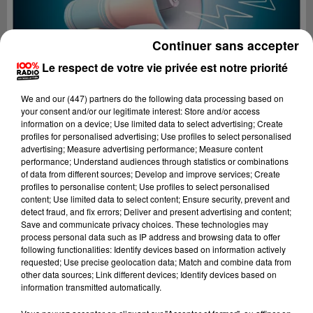
Continuer sans accepter
Le respect de votre vie privée est notre priorité
We and
our (447) partners
do the following data processing based on
your consent and/or our legitimate interest: Store and/or access
information on a device; Use limited data to select advertising; Create
profiles for personalised advertising; Use profiles to select personalised
advertising; Measure advertising performance; Measure content
performance; Understand audiences through statistics or combinations
of data from different sources; Develop and improve services; Create
profiles to personalise content; Use profiles to select personalised
content; Use limited data to select content; Ensure security, prevent and
Lecture (3 min 21 sec)
detect fraud, and fix errors; Deliver and present advertising and content;
Save and communicate privacy choices. These technologies may
process personal data such as IP address and browsing data to offer
following functionalities: Identify devices based on information actively
requested; Use precise geolocation data; Match and combine data from
100%
other data sources; Link different devices; Identify devices based on
information transmitted automatically.
100% Radio les infos du Tarn et Garonne