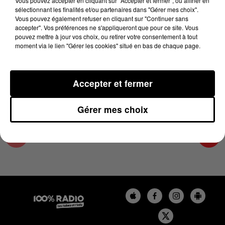
Vous pouvez accepter en cliquant sur "Accepter et fermer", ou affiner en
12 décembre 2023 - 3 min 21 sec
sélectionnant les finalités et/ou partenaires dans "Gérer mes choix".
Vous pouvez également refuser en cliquant sur "Continuer sans
LES INFOS DU TARN ET GARONNE DU
accepter". Vos préférences ne s'appliqueront que pour ce site. Vous
12/12/2023 À 12H00
pouvez mettre à jour vos choix, ou retirer votre consentement à tout
moment via le lien "Gérer les cookies" situé en bas de chaque page.
Podcasts infos du Tarn et Garonne
Accepter et fermer
Gérer mes choix