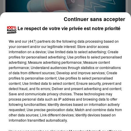
Continuer sans accepter
Le respect de votre vie privée est notre priorité
We and
our (447) partners
do the following data processing based on
your consent and/or our legitimate interest: Store and/or access
information on a device; Use limited data to select advertising; Create
profiles for personalised advertising; Use profiles to select personalised
advertising; Measure advertising performance; Measure content
performance; Understand audiences through statistics or combinations
of data from different sources; Develop and improve services; Create
profiles to personalise content; Use profiles to select personalised
content; Use limited data to select content; Ensure security, prevent and
Lecture (4 min 20 sec)
detect fraud, and fix errors; Deliver and present advertising and content;
Save and communicate privacy choices. These technologies may
process personal data such as IP address and browsing data to offer
following functionalities: Identify devices based on information actively
requested; Use precise geolocation data; Match and combine data from
100%
other data sources; Link different devices; Identify devices based on
information transmitted automatically.
100% Radio les infos du Tarn et Garonne