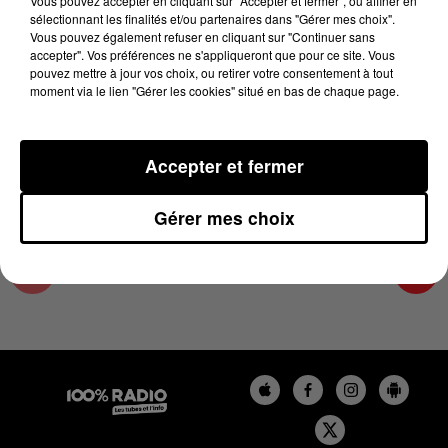
Vous pouvez accepter en cliquant sur "Accepter et fermer", ou affiner en
12 décembre 2023 - 4 min 20 sec
sélectionnant les finalités et/ou partenaires dans "Gérer mes choix".
Vous pouvez également refuser en cliquant sur "Continuer sans
LES INFOS DU TARN ET GARONNE DU
accepter". Vos préférences ne s'appliqueront que pour ce site. Vous
12/12/2023 À 09H01
pouvez mettre à jour vos choix, ou retirer votre consentement à tout
moment via le lien "Gérer les cookies" situé en bas de chaque page.
Podcasts infos du Tarn et Garonne
Accepter et fermer
Gérer mes choix