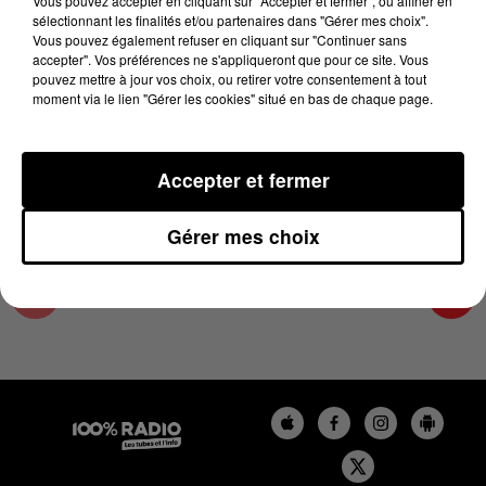
Vous pouvez accepter en cliquant sur "Accepter et fermer", ou affiner en
12 novembre 2024 - 2 min 24 sec
sélectionnant les finalités et/ou partenaires dans "Gérer mes choix".
Vous pouvez également refuser en cliquant sur "Continuer sans
LES INFOS DU TARN ET GARONNE DU
accepter". Vos préférences ne s'appliqueront que pour ce site. Vous
12/11/2024 À 10H00
pouvez mettre à jour vos choix, ou retirer votre consentement à tout
moment via le lien "Gérer les cookies" situé en bas de chaque page.
Podcasts infos du Tarn et Garonne
Accepter et fermer
Gérer mes choix