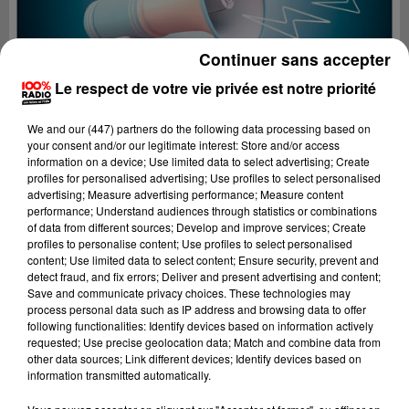
Continuer sans accepter
Le respect de votre vie privée est notre priorité
We and
our (447) partners
do the following data processing based on
your consent and/or our legitimate interest: Store and/or access
information on a device; Use limited data to select advertising; Create
profiles for personalised advertising; Use profiles to select personalised
advertising; Measure advertising performance; Measure content
performance; Understand audiences through statistics or combinations
of data from different sources; Develop and improve services; Create
profiles to personalise content; Use profiles to select personalised
content; Use limited data to select content; Ensure security, prevent and
Lecture (2 min 24 sec)
detect fraud, and fix errors; Deliver and present advertising and content;
Save and communicate privacy choices. These technologies may
process personal data such as IP address and browsing data to offer
following functionalities: Identify devices based on information actively
requested; Use precise geolocation data; Match and combine data from
100%
other data sources; Link different devices; Identify devices based on
information transmitted automatically.
100% Radio les infos du Tarn et Garonne