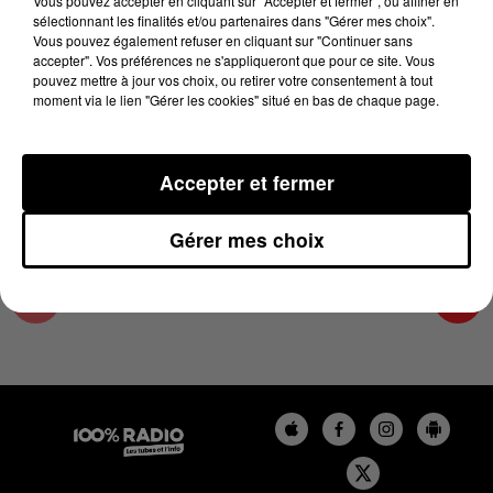
Vous pouvez accepter en cliquant sur "Accepter et fermer", ou affiner en
12 mai 2025 - 4 min 20 sec
sélectionnant les finalités et/ou partenaires dans "Gérer mes choix".
Vous pouvez également refuser en cliquant sur "Continuer sans
LES INFOS DU TARN ET GARONNE DU
accepter". Vos préférences ne s'appliqueront que pour ce site. Vous
12/05/2025 À 08H30
pouvez mettre à jour vos choix, ou retirer votre consentement à tout
moment via le lien "Gérer les cookies" situé en bas de chaque page.
Podcasts infos du Tarn et Garonne
Accepter et fermer
Gérer mes choix