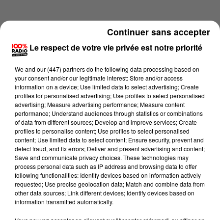
Continuer sans accepter
Le respect de votre vie privée est notre priorité
We and
our (447) partners
do the following data processing based on
your consent and/or our legitimate interest: Store and/or access
information on a device; Use limited data to select advertising; Create
profiles for personalised advertising; Use profiles to select personalised
advertising; Measure advertising performance; Measure content
performance; Understand audiences through statistics or combinations
of data from different sources; Develop and improve services; Create
profiles to personalise content; Use profiles to select personalised
content; Use limited data to select content; Ensure security, prevent and
Lecture (4 min 20 sec)
detect fraud, and fix errors; Deliver and present advertising and content;
Save and communicate privacy choices. These technologies may
process personal data such as IP address and browsing data to offer
following functionalities: Identify devices based on information actively
requested; Use precise geolocation data; Match and combine data from
100%
other data sources; Link different devices; Identify devices based on
information transmitted automatically.
100% Radio les infos du Tarn et Garonne