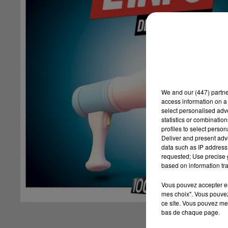
We and
our (447) partn
access information on a 
select personalised ad
statistics or combinatio
profiles to select person
Deliver and present adv
data such as IP address 
requested; Use precise g
based on information tra
Vous pouvez accepter en 
mes choix". Vous pouvez
ce site. Vous pouvez met
bas de chaque page.