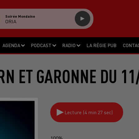
Soirée Mondaine
ORIA
AGENDA
PODCAST
RADIO
LA RÉGIE PUB
CONTA
RN ET GARONNE DU 11
Lecture (4 min 27 sec)
100%