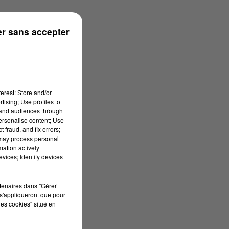
onne
r sans accepter
erest: Store and/or
tising; Use profiles to
tand audiences through
personalise content; Use
 fraud, and fix errors;
 may process personal
mation actively
vices; Identify devices
rtenaires dans "Gérer
s'appliqueront que pour
les cookies" situé en