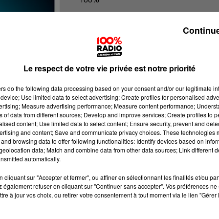
100% Radio les infos du Tarn et Gar
Continue
Le respect de votre vie privée est notre priorité
ers
do the following data processing based on your consent and/or our legitimate int
device; Use limited data to select advertising; Create profiles for personalised adver
vertising; Measure advertising performance; Measure content performance; Unders
ns of data from different sources; Develop and improve services; Create profiles to 
alised content; Use limited data to select content; Ensure security, prevent and detect
ertising and content; Save and communicate privacy choices. These technologies
and browsing data to offer following functionalities: Identify devices based on infor
eolocation data; Match and combine data from other data sources; Link different de
nsmitted automatically.
cliquant sur "Accepter et fermer", ou affiner en sélectionnant les finalités et/ou pa
 également refuser en cliquant sur "Continuer sans accepter". Vos préférences ne 
tre à jour vos choix, ou retirer votre consentement à tout moment via le lien "Gérer 