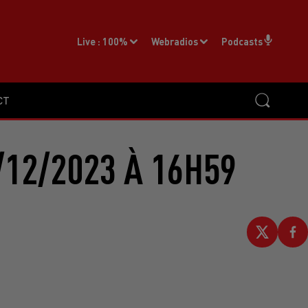
Live :
100%
Webradios
Podcasts
CT
/12/2023 À 16H59