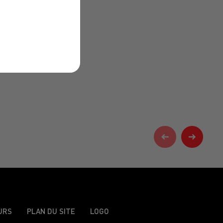
URS
PLAN DU SITE
LOGO