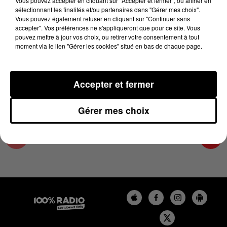
Vous pouvez accepter en cliquant sur "Accepter et fermer", ou affiner en
11 août 2025 - 3 min 14 sec
sélectionnant les finalités et/ou partenaires dans "Gérer mes choix".
Vous pouvez également refuser en cliquant sur "Continuer sans
LES INFOS DU TARN ET GARONNE DU
accepter". Vos préférences ne s'appliqueront que pour ce site. Vous
11/08/2025 À 12H00
pouvez mettre à jour vos choix, ou retirer votre consentement à tout
moment via le lien "Gérer les cookies" situé en bas de chaque page.
Podcasts infos du Tarn et Garonne
Accepter et fermer
Gérer mes choix