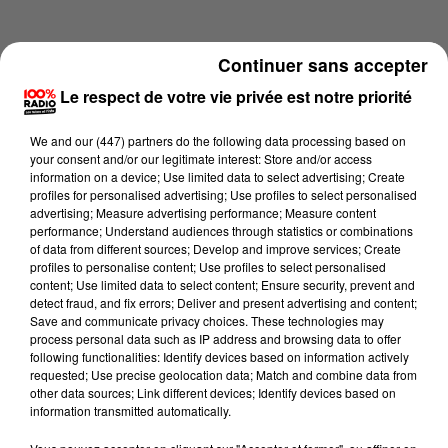
Continuer sans accepter
Le respect de votre vie privée est notre priorité
We and
our (447) partners
do the following data processing based on
your consent and/or our legitimate interest: Store and/or access
information on a device; Use limited data to select advertising; Create
profiles for personalised advertising; Use profiles to select personalised
advertising; Measure advertising performance; Measure content
performance; Understand audiences through statistics or combinations
of data from different sources; Develop and improve services; Create
profiles to personalise content; Use profiles to select personalised
content; Use limited data to select content; Ensure security, prevent and
Lecture (3 min 14 sec)
detect fraud, and fix errors; Deliver and present advertising and content;
Save and communicate privacy choices. These technologies may
process personal data such as IP address and browsing data to offer
following functionalities: Identify devices based on information actively
requested; Use precise geolocation data; Match and combine data from
100%
other data sources; Link different devices; Identify devices based on
information transmitted automatically.
100% Radio les infos du Tarn et Garonne