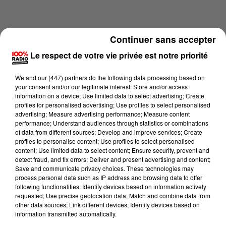
Continuer sans accepter
Le respect de votre vie privée est notre priorité
We and
our (447) partners
do the following data processing based on
your consent and/or our legitimate interest: Store and/or access
information on a device; Use limited data to select advertising; Create
profiles for personalised advertising; Use profiles to select personalised
advertising; Measure advertising performance; Measure content
performance; Understand audiences through statistics or combinations
of data from different sources; Develop and improve services; Create
profiles to personalise content; Use profiles to select personalised
content; Use limited data to select content; Ensure security, prevent and
Lecture (4 min 1 sec)
detect fraud, and fix errors; Deliver and present advertising and content;
Save and communicate privacy choices. These technologies may
process personal data such as IP address and browsing data to offer
following functionalities: Identify devices based on information actively
100%
requested; Use precise geolocation data; Match and combine data from
other data sources; Link different devices; Identify devices based on
Les infos du Tarn et Garonne du 11/06/2026 à
information transmitted automatically.