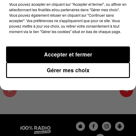
08h29
Vous pouvez accepter en cliquant sur "Accepter et fermer", ou affiner en
sélectionnant les finalités et/ou partenaires dans "Gérer mes choix".
11 juin 2026 - 4 min 1 sec
Vous pouvez également refuser en cliquant sur "Continuer sans
accepter". Vos préférences ne s'appliqueront que pour ce site. Vous
LES INFOS DU TARN ET GARONNE DU
pouvez mettre à jour vos choix, ou retirer votre consentement à tout
11/06/2026 À 08H29
moment via le lien "Gérer les cookies" situé en bas de chaque page.
Podcasts infos du Tarn et Garonne
Accepter et fermer
Gérer mes choix