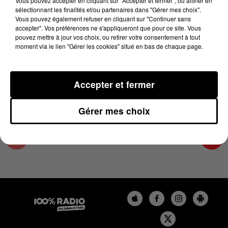
Vous pouvez accepter en cliquant sur "Accepter et fermer", ou affiner en
10 juin 2024 - 2 min 22 sec
sélectionnant les finalités et/ou partenaires dans "Gérer mes choix".
Vous pouvez également refuser en cliquant sur "Continuer sans
LES INFOS DU TARN ET GARONNE DU
accepter". Vos préférences ne s'appliqueront que pour ce site. Vous
10/06/2024 À 12H00
pouvez mettre à jour vos choix, ou retirer votre consentement à tout
moment via le lien "Gérer les cookies" situé en bas de chaque page.
Podcasts infos du Tarn et Garonne
Accepter et fermer
Gérer mes choix