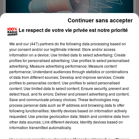
Continuer sans accepter
Le respect de votre vie privée est notre priorité
We and
our (447) partners
do the following data processing based on
your consent and/or our legitimate interest: Store and/or access
information on a device; Use limited data to select advertising; Create
profiles for personalised advertising; Use profiles to select personalised
advertising; Measure advertising performance; Measure content
performance; Understand audiences through statistics or combinations
of data from different sources; Develop and improve services; Create
profiles to personalise content; Use profiles to select personalised
content; Use limited data to select content; Ensure security, prevent and
Lecture (2 min 22 sec)
detect fraud, and fix errors; Deliver and present advertising and content;
Save and communicate privacy choices. These technologies may
process personal data such as IP address and browsing data to offer
following functionalities: Identify devices based on information actively
requested; Use precise geolocation data; Match and combine data from
100%
other data sources; Link different devices; Identify devices based on
information transmitted automatically.
100% Radio les infos du Tarn et Garonne