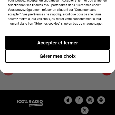
Vous pouvez accepter en cliquant sur "Accepter et fermer", ou affiner en
10 avril 2025 - 4 min 15 sec
sélectionnant les finalités et/ou partenaires dans "Gérer mes choix".
Vous pouvez également refuser en cliquant sur "Continuer sans
LES INFOS DU TARN ET GARONNE DU
accepter". Vos préférences ne s'appliqueront que pour ce site. Vous
10/04/2025 À 09H01
pouvez mettre à jour vos choix, ou retirer votre consentement à tout
moment via le lien "Gérer les cookies" situé en bas de chaque page.
Podcasts infos du Tarn et Garonne
Accepter et fermer
Gérer mes choix