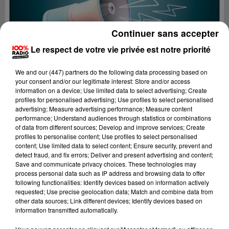
Continuer sans accepter
Le respect de votre vie privée est notre priorité
We and
our (447) partners
do the following data processing based on
your consent and/or our legitimate interest: Store and/or access
information on a device; Use limited data to select advertising; Create
profiles for personalised advertising; Use profiles to select personalised
advertising; Measure advertising performance; Measure content
performance; Understand audiences through statistics or combinations
of data from different sources; Develop and improve services; Create
profiles to personalise content; Use profiles to select personalised
content; Use limited data to select content; Ensure security, prevent and
Lecture (4 min 15 sec)
detect fraud, and fix errors; Deliver and present advertising and content;
Save and communicate privacy choices. These technologies may
process personal data such as IP address and browsing data to offer
following functionalities: Identify devices based on information actively
requested; Use precise geolocation data; Match and combine data from
100%
other data sources; Link different devices; Identify devices based on
information transmitted automatically.
100% Radio les infos du Tarn et Garonne