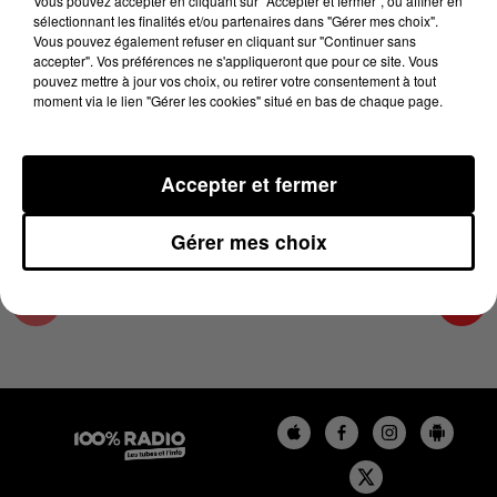
Vous pouvez accepter en cliquant sur "Accepter et fermer", ou affiner en
10 janvier 2025 - 4 min 4 sec
sélectionnant les finalités et/ou partenaires dans "Gérer mes choix".
Vous pouvez également refuser en cliquant sur "Continuer sans
LES INFOS DU TARN ET GARONNE DU
accepter". Vos préférences ne s'appliqueront que pour ce site. Vous
10/01/2025 À 18H00
pouvez mettre à jour vos choix, ou retirer votre consentement à tout
moment via le lien "Gérer les cookies" situé en bas de chaque page.
Podcasts infos du Tarn et Garonne
Accepter et fermer
Gérer mes choix