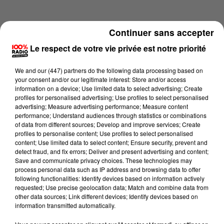
Continuer sans accepter
Le respect de votre vie privée est notre priorité
We and
our (447) partners
do the following data processing based on
your consent and/or our legitimate interest: Store and/or access
information on a device; Use limited data to select advertising; Create
profiles for personalised advertising; Use profiles to select personalised
advertising; Measure advertising performance; Measure content
performance; Understand audiences through statistics or combinations
of data from different sources; Develop and improve services; Create
profiles to personalise content; Use profiles to select personalised
content; Use limited data to select content; Ensure security, prevent and
Lecture (4 min 4 sec)
detect fraud, and fix errors; Deliver and present advertising and content;
Save and communicate privacy choices. These technologies may
process personal data such as IP address and browsing data to offer
following functionalities: Identify devices based on information actively
requested; Use precise geolocation data; Match and combine data from
100%
other data sources; Link different devices; Identify devices based on
information transmitted automatically.
100% Radio les infos du Tarn et Garonne