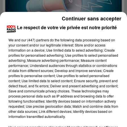
Continuer sans accepter
Le respect de votre vie privée est notre priorité
We and
our (447) partners
do the following data processing based on
your consent and/or our legitimate interest: Store and/or access
information on a device; Use limited data to select advertising; Create
profiles for personalised advertising; Use profiles to select personalised
advertising; Measure advertising performance; Measure content
performance; Understand audiences through statistics or combinations
of data from different sources; Develop and improve services; Create
profiles to personalise content; Use profiles to select personalised
content; Use limited data to select content; Ensure security, prevent and
Lecture (4 min 24 sec)
detect fraud, and fix errors; Deliver and present advertising and content;
Save and communicate privacy choices. These technologies may
process personal data such as IP address and browsing data to offer
following functionalities: Identify devices based on information actively
requested; Use precise geolocation data; Match and combine data from
100%
other data sources; Link different devices; Identify devices based on
information transmitted automatically.
100% Radio les infos du Tarn et Garonne