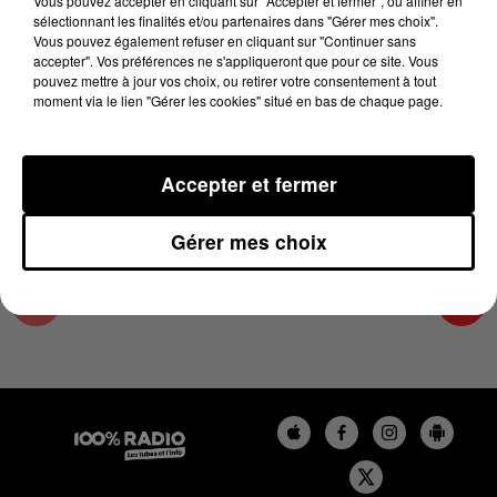
Vous pouvez accepter en cliquant sur "Accepter et fermer", ou affiner en
10 janvier 2024 - 4 min 24 sec
sélectionnant les finalités et/ou partenaires dans "Gérer mes choix".
Vous pouvez également refuser en cliquant sur "Continuer sans
LES INFOS DU TARN ET GARONNE DU
accepter". Vos préférences ne s'appliqueront que pour ce site. Vous
10/01/2024 À 07H59
pouvez mettre à jour vos choix, ou retirer votre consentement à tout
moment via le lien "Gérer les cookies" situé en bas de chaque page.
Podcasts infos du Tarn et Garonne
Accepter et fermer
Gérer mes choix