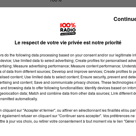
100% Radio les infos du Tarn et Gar
Continue
Le respect de votre vie privée est notre priorité
ers
do the following data processing based on your consent and/or our legitimate int
device; Use limited data to select advertising; Create profiles for personalised adver
vertising; Measure advertising performance; Measure content performance; Unders
ns of data from different sources; Develop and improve services; Create profiles to 
alised content; Use limited data to select content; Ensure security, prevent and detect
ertising and content; Save and communicate privacy choices. These technologies
and browsing data to offer following functionalities: Identify devices based on infor
eolocation data; Match and combine data from other data sources; Link different de
nsmitted automatically.
cliquant sur "Accepter et fermer", ou affiner en sélectionnant les finalités et/ou pa
 également refuser en cliquant sur "Continuer sans accepter". Vos préférences ne 
tre à jour vos choix, ou retirer votre consentement à tout moment via le lien "Gérer 