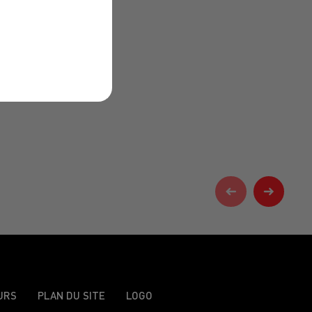
URS
PLAN DU SITE
LOGO