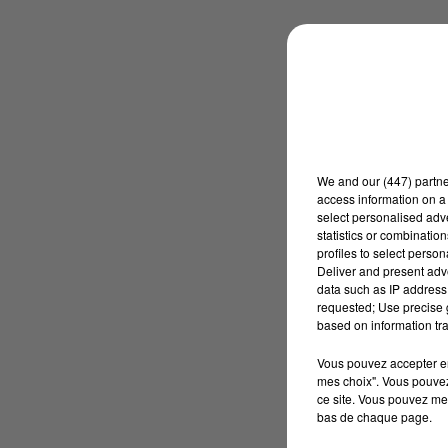
We and
our (447) partn
access information on a 
select personalised ad
statistics or combinatio
profiles to select person
Deliver and present adv
data such as IP address 
requested; Use precise g
based on information tra
Vous pouvez accepter en 
mes choix". Vous pouvez
ce site. Vous pouvez met
bas de chaque page.