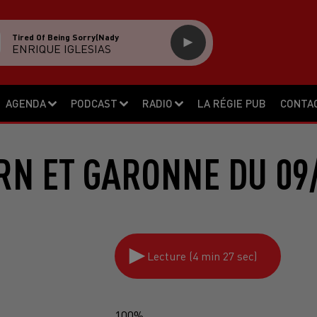
Tired Of Being Sorry(nady
ENRIQUE IGLESIAS
AGENDA
PODCAST
RADIO
LA RÉGIE PUB
CONTA
RN ET GARONNE DU 09
Lecture (4 min 27 sec)
100%