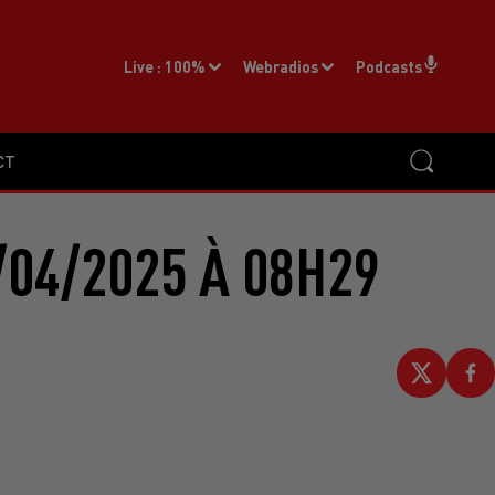
Live :
100%
Webradios
Podcasts
CT
/04/2025 À 08H29