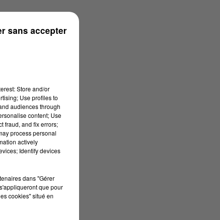
onne
r sans accepter
erest: Store and/or
tising; Use profiles to
tand audiences through
personalise content; Use
 fraud, and fix errors;
 may process personal
mation actively
vices; Identify devices
rtenaires dans "Gérer
s'appliqueront que pour
les cookies" situé en