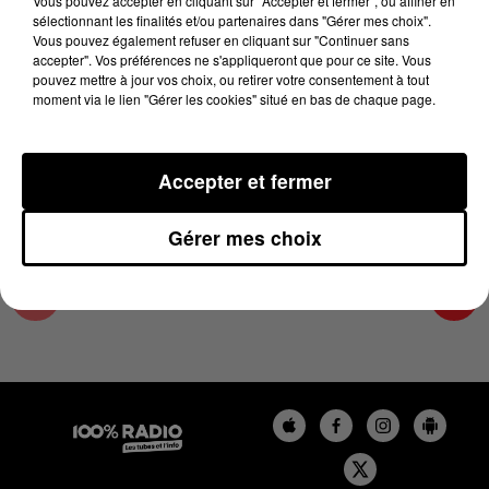
Vous pouvez accepter en cliquant sur "Accepter et fermer", ou affiner en
9 avril 2025 - 4 min 15 sec
sélectionnant les finalités et/ou partenaires dans "Gérer mes choix".
Vous pouvez également refuser en cliquant sur "Continuer sans
LES INFOS DU TARN ET GARONNE DU
accepter". Vos préférences ne s'appliqueront que pour ce site. Vous
09/04/2025 À 08H00
pouvez mettre à jour vos choix, ou retirer votre consentement à tout
moment via le lien "Gérer les cookies" situé en bas de chaque page.
Podcasts infos du Tarn et Garonne
Accepter et fermer
Gérer mes choix