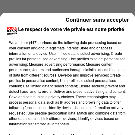
Continuer sans accepter
Le respect de votre vie privée est notre priorité
We and
our (447) partners
do the following data processing based on
your consent and/or our legitimate interest: Store and/or access
information on a device; Use limited data to select advertising; Create
profiles for personalised advertising; Use profiles to select personalised
advertising; Measure advertising performance; Measure content
performance; Understand audiences through statistics or combinations
of data from different sources; Develop and improve services; Create
profiles to personalise content; Use profiles to select personalised
content; Use limited data to select content; Ensure security, prevent and
Lecture (4 min 15 sec)
detect fraud, and fix errors; Deliver and present advertising and content;
Save and communicate privacy choices. These technologies may
process personal data such as IP address and browsing data to offer
following functionalities: Identify devices based on information actively
requested; Use precise geolocation data; Match and combine data from
100%
other data sources; Link different devices; Identify devices based on
information transmitted automatically.
100% Radio les infos du Tarn et Garonne