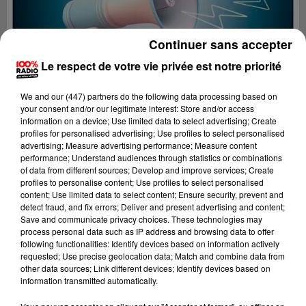
Continuer sans accepter
Le respect de votre vie privée est notre priorité
We and
our (447) partners
do the following data processing based on
your consent and/or our legitimate interest: Store and/or access
information on a device; Use limited data to select advertising; Create
profiles for personalised advertising; Use profiles to select personalised
advertising; Measure advertising performance; Measure content
performance; Understand audiences through statistics or combinations
of data from different sources; Develop and improve services; Create
profiles to personalise content; Use profiles to select personalised
content; Use limited data to select content; Ensure security, prevent and
Lecture (4 min 21 sec)
detect fraud, and fix errors; Deliver and present advertising and content;
Save and communicate privacy choices. These technologies may
process personal data such as IP address and browsing data to offer
following functionalities: Identify devices based on information actively
requested; Use precise geolocation data; Match and combine data from
100%
other data sources; Link different devices; Identify devices based on
information transmitted automatically.
100% Radio les infos du Tarn et Garonne