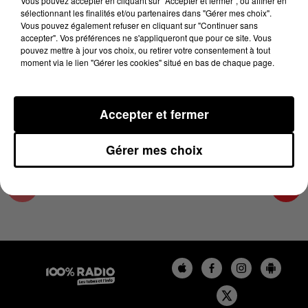
Vous pouvez accepter en cliquant sur "Accepter et fermer", ou affiner en
8 novembre 2024 - 4 min 21 sec
sélectionnant les finalités et/ou partenaires dans "Gérer mes choix".
Vous pouvez également refuser en cliquant sur "Continuer sans
LES INFOS DU TARN ET GARONNE DU
accepter". Vos préférences ne s'appliqueront que pour ce site. Vous
08/11/2024 À 08H59
pouvez mettre à jour vos choix, ou retirer votre consentement à tout
moment via le lien "Gérer les cookies" situé en bas de chaque page.
Podcasts infos du Tarn et Garonne
Accepter et fermer
Gérer mes choix