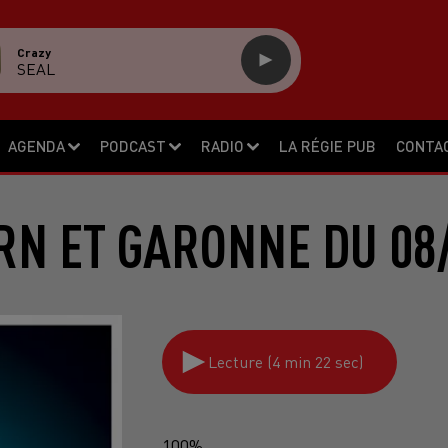
Crazy
SEAL
AGENDA
PODCAST
RADIO
LA RÉGIE PUB
CONTA
RN ET GARONNE DU 08
Lecture (4 min 22 sec)
100%