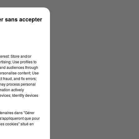
onne
r sans accepter
erest: Store and/or
tising; Use profiles to
tand audiences through
personalise content; Use
 fraud, and fix errors;
 may process personal
mation actively
vices; Identify devices
rtenaires dans "Gérer
s'appliqueront que pour
les cookies" situé en