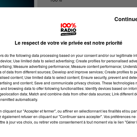
100% Radio les infos du Tarn et Gar
Continue
Le respect de votre vie privée est notre priorité
ers
do the following data processing based on your consent and/or our legitimate int
device; Use limited data to select advertising; Create profiles for personalised adver
vertising; Measure advertising performance; Measure content performance; Unders
ns of data from different sources; Develop and improve services; Create profiles to 
alised content; Use limited data to select content; Ensure security, prevent and detect
ertising and content; Save and communicate privacy choices. These technologies
and browsing data to offer following functionalities: Identify devices based on infor
eolocation data; Match and combine data from other data sources; Link different de
nsmitted automatically.
cliquant sur "Accepter et fermer", ou affiner en sélectionnant les finalités et/ou pa
 également refuser en cliquant sur "Continuer sans accepter". Vos préférences ne 
tre à jour vos choix, ou retirer votre consentement à tout moment via le lien "Gérer 