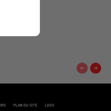
URS
PLAN DU SITE
LOGO