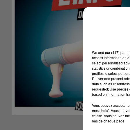
We and
our (447) partn
access information on a 
select personalised ad
statistics or combinatio
profiles to select person
Deliver and present adv
data such as IP address 
requested; Use precise g
based on information tra
Vous pouvez accepter en 
mes choix". Vous pouvez
ce site. Vous pouvez met
bas de chaque page.