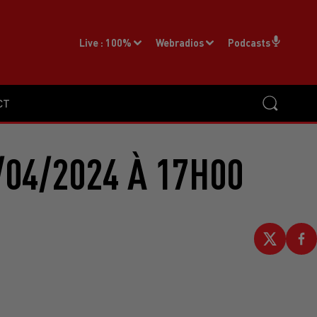
Live :
100%
Webradios
Podcasts
CT
/04/2024 À 17H00